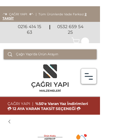
‧*❅ ÇAĞRI YAPI
❅*‧
|
Tüm Ürünlerde Vade Farksız
2
TAKSİT
0216 414 15
|
0532 659 54
63
25
ÇAĞRI YAPI |
%50'e Varan Yaz İndirimleri
💳 12 AYA VARAN TAKSİT SEÇENEĞİ 💳