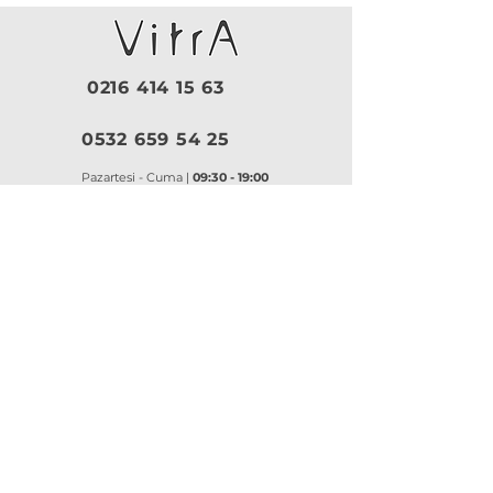
0216 414 15 63
0532 659 54 25
Pazartesi - Cuma |
09:30 - 19:00
Cumartesi |
10:00 - 18:30
Pazar |
Kapalı
Kurumsal
VitrA
|
Artema
Hakkımızda
VitrA Ürünleri
Referanslar
Artema Ürünleri
İletişim
VitrA Banyo Aksesuar
Misyon & Değerler
VitrA Banyo Mobilyaları
VitrA
Artema
Asma Klozetler
Lavabo Bataryaları
Gömme Rezervuarlar
Banyo Bataryaları