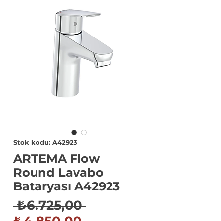
Stok kodu: A42923
ARTEMA Flow
Round Lavabo
Bataryası A42923
Normal
 ₺6.725,00 
İndirimli
Fiyat