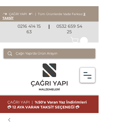
‧*❅ ÇAĞRI YAPI
❅*‧
|
Tüm Ürünlerde Vade Farksız
2
TAKSİT
0216 414 15
|
0532 659 54
63
25
ÇAĞRI YAPI |
%50'e Varan Yaz İndirimleri
💳 12 AYA VARAN TAKSİT SEÇENEĞİ 💳