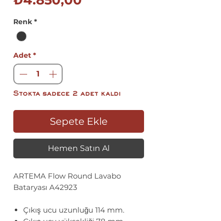
₺4.850,00
Fiyat
Renk
*
Adet
*
Stokta sadece 2 adet kaldı
Sepete Ekle
Hemen Satın Al
ARTEMA Flow Round Lavabo
Bataryası A42923
Çıkış ucu uzunluğu 114 mm.