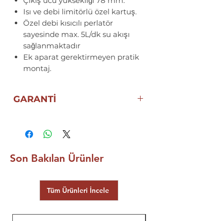
Çıkış ucu yüksekliği 78 mm.
Isı ve debi limitörlü özel kartuş.
Özel debi kısıcılı perlatör
sayesinde max. 5L/dk su akışı
sağlanmaktadır
Ek aparat gerektirmeyen pratik
montaj.
GARANTİ
10 YIL ECZACIBAŞI ARTEMA
GARANTİSİ
Son Bakılan Ürünler
Tüm Ürünleri İncele