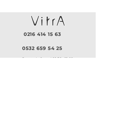
0216 414 15 63
0532 659 54 25
Pazartesi - Cuma |
09:30 - 19:00
Cumartesi |
10:00 - 18:30
Pazar |
Kapalı
Kurumsal
VitrA
|
Artema
Hakkımızda
VitrA Ürünleri
Referanslar
Artema Ürünleri
İletişim
VitrA Banyo Aksesuar
Misyon & Değerler
VitrA Banyo Mobilyaları
VitrA
Artema