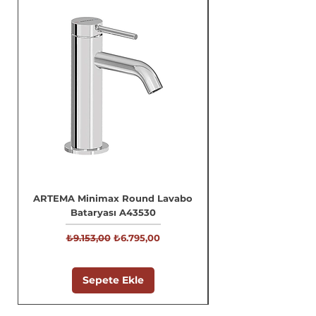
ARTEMA Minimax Round Lavabo
Bataryası A43530
Normal Fiyat
İndirimli Fiyat
₺9.153,00
₺6.795,00
Sepete Ekle