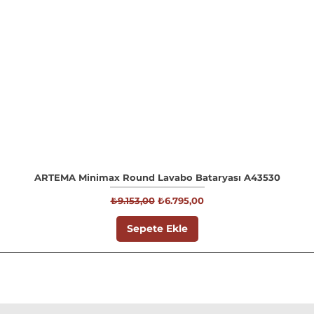
ARTEMA Minimax Round Lavabo Bataryası A43530
Normal Fiyat
İndirimli Fiyat
₺9.153,00
₺6.795,00
Sepete Ekle