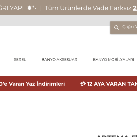
ĞRI YAPI
❅*‧
|
Tüm Ürünlerde Vade Farksız
2
SEREL
BANYO AKSESUAR
BANYO MOBİLYALARI
'e Varan Yaz İndirimleri 💳 12 AYA VARAN TAK