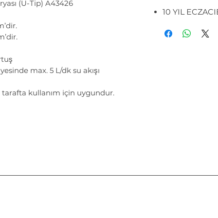
ryası (U-Tip) A43426
10 YIL ECZAC
’dir.
m’dir.
rtuş
sayesinde max. 5 L/dk su akışı
tarafta kullanım için uygundur.