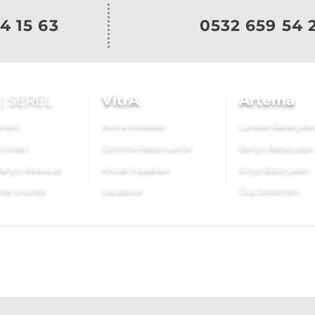
4 15 63
0532 659 54 
|
SEREL
VitrA
Artema
nleri
Asma Klozetler
Lavabo Bataryalar
rünleri
Gömme Rezervuarlar
Banyo Bataryaları
anyo Aksesuar
Klozet Kapakları
Eviye Bataryaları
nik Ürünler
Lavabolar
Duş Sistemleri