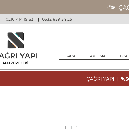
‧*❅ ÇA
0216 414 15 63
|
0532 659 54 25
VitrA
ARTEMA
ECA
ÇAĞRI YAPI |
%50