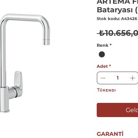
ARTEMA Fl
Bataryası 
Stok kodu: A43426
 ₺10.656,
Renk
*
Adet
*
Tükendi
Geld
GARANTİ