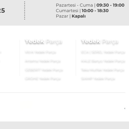
Pazartesi - Cuma |
09:30 - 19:00
25
Cumartesi |
10:00 - 18:30
Pazar |
Kapalı
Yedek
Parça
Yedek
Parça
ı
VitrA Yedek Parça
ECA | SEREL Yedek Parça
Artema Yedek Parça
KALE Banyo Yedek Parça
GEBERİT Yedek Parça
Teka Mutfak Yedek Parça
GROHE Yedek Parça
SIAMP Yedek Parça