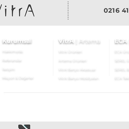
0216 41
Kurumsal
VitrA
|
Artema
ECA
Hakkımızda
VitrA Ürünleri
ECA Ürü
Referanslar
Artema Ürünleri
SEREL Ü
İletişim
VitrA Banyo Aksesuar
SEREL B
Misyon & Değerler
VitrA Banyo Mobilyaları
ECA Tek