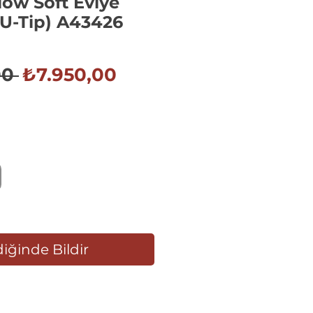
ow Soft Eviye
(U-Tip) A43426
Normal
İndirimli
00 
₺7.950,00
Fiyat
Fiyat
iğinde Bildir