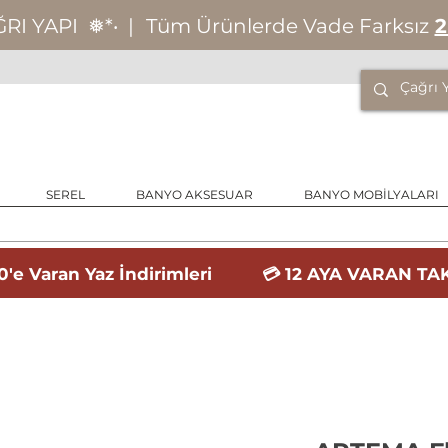
ĞRI YAPI
❅*‧
|
Tüm Ürünlerde Vade Farksız
2
SEREL
BANYO AKSESUAR
BANYO MOBİLYALARI
'e Varan Yaz İndirimleri 💳 12 AYA VARAN TAK