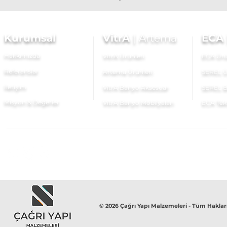
Kurumsal
VitrA
|
Artema
ECA
Hakkımızda
VitrA Ürünleri
ECA Ürü
Referanslar
Artema Ürünleri
SEREL Ü
İletişim
VitrA Banyo Aksesuar
SEREL B
Misyon & Değerler
VitrA Banyo Mobilyaları
ECA Tek
© 2026 Çağrı Yapı Malzemeleri - Tüm Hakları