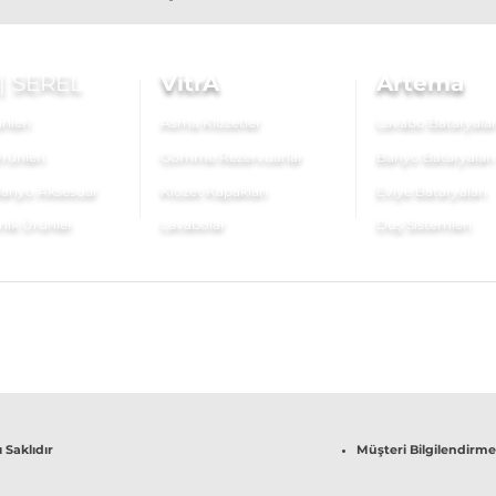
|
SEREL
VitrA
Artema
nleri
Asma Klozetler
Lavabo Bataryalar
rünleri
Gömme Rezervuarlar
Banyo Bataryaları
anyo Aksesuar
Klozet Kapakları
Eviye Bataryaları
nik Ürünler
Lavabolar
Duş Sistemleri
 Saklıdır
Müşteri Bilgilendirme