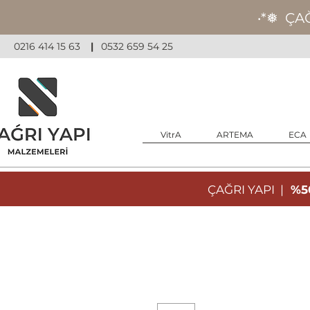
‧*❅ ÇA
0216 414 15 63
|
0532 659 54 25
VitrA
ARTEMA
ECA
ÇAĞRI YAPI |
%50