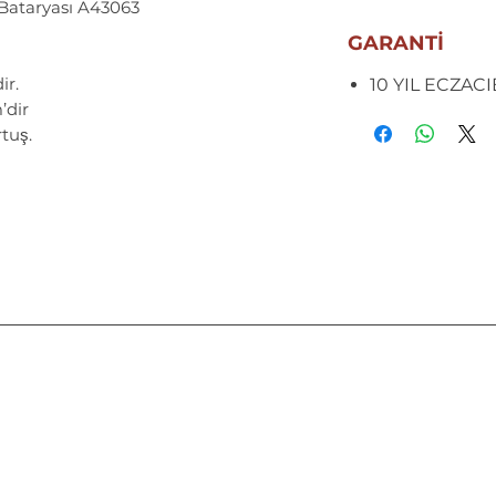
ataryası A43063
GARANTİ
ir.
10 YIL ECZAC
’dir
tuş.