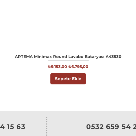
ARTEMA Minimax Round Lavabo Bataryası A43530
Normal Fiyat
İndirimli Fiyat
₺9.153,00
₺6.795,00
Sepete Ekle
4 15 63
0532 659 54 