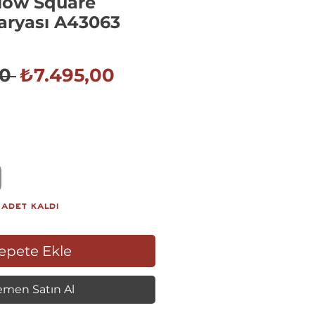
low Square
aryası A43063
Normal
İndirimli
0 
₺7.495,00
Fiyat
Fiyat
 adet kaldı
epete Ekle
men Satın Al