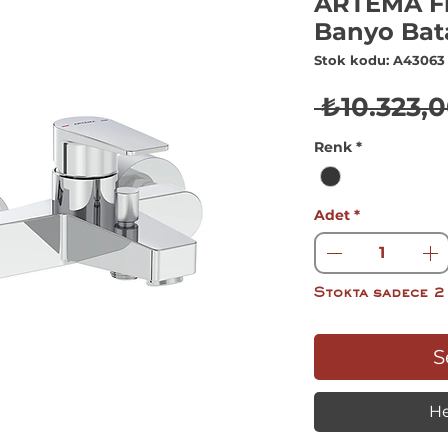
ARTEMA F
Banyo Bat
Stok kodu: A43063
 ₺10.323,0
Renk
*
Adet
*
Stokta sadece 2
S
He