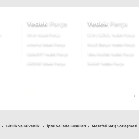
Yedek
Parça
Yedek
Parça
ı
VitrA Yedek Parça
ECA | SEREL Yedek Parça
Artema Yedek Parça
KALE Banyo Yedek Parça
GEBERİT Yedek Parça
Teka Mutfak Yedek Parça
GROHE Yedek Parça
SIAMP Yedek Parça
Gizlilik ve Güvenlik
İptal ve İade Koşulları
Mesafeli Satış Sözleşmesi