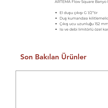
ARTEMA Flow Square Banyo B
El duşu çıkışı G 1/2”tir
Duş kumandası kilitlemelid
Çıkış ucu uzunluğu 152 mm
Isı ve debi limitörlü özel kar
Son Bakılan Ürünler