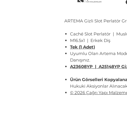
ARTEMA Gizli Slot Perlatör G
Caché Slot Perlatör | Mus
M16.5x1 | Erkek Diş
Tek (1 Adet)
Uyumlu Olan Artema Modell
Danışınız.
A23608YP | A25148YP Gizl
Ürün Görselleri Kopyalan
Hukuki Aksiyonlar Alınacakt
© 2026 Çağrı Yapı Malzeme