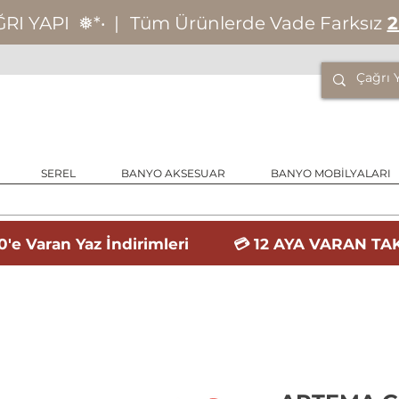
ĞRI YAPI
❅*‧
|
Tüm Ürünlerde Vade Farksız
2
SEREL
BANYO AKSESUAR
BANYO MOBİLYALARI
'e Varan Yaz İndirimleri 💳 12 AYA VARAN TAK