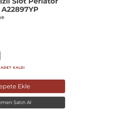
li Slot Perlatör
1 A22897YP
YP
iyat
 adet kaldı
epete Ekle
men Satın Al