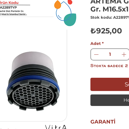
ARTEMA Giz
Gr. M16.5x
Stok kodu: A22897
F
₺925,00
Adet
*
Stokta sadece 2
S
He
GARANTİ