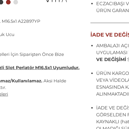
ECZACIBAŞI Vi
ÜRÜN GARANT
r. M16.5x1 A22897YP
luk Ucu
İADE VE DEĞİ
AMBALAJI AÇI
UYGULAMASI 
eri İçin Siparişten Önce Bize
VE DEĞİŞİMİ
i Slot Perlatör M16.5x1 Uyumludur.
ÜRÜN KARGO
VEYA VİDEOL
amaz/Kullanılamaz.
Aksi Halde
ESNASINDA KA
ır.
leri
ALINMAKTADI
İADE VE DEĞ
GÖRSELDEN F
KAYNAKLI (hata
OLMADIĞI SÜ