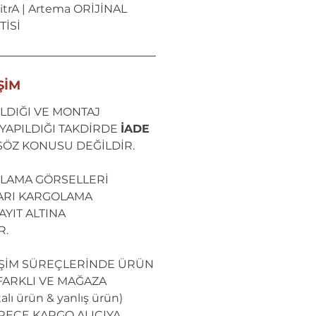
trA | Artema ORİJİNAL
İSİ
ŞİM
LDIĞI VE MONTAJ
YAPILDIĞI TAKDİRDE
İADE
SÖZ KONUSU DEĞİLDİR.
LAMA GÖRSELLERİ
ARI KARGOLAMA
YIT ALTINA
R.
İŞİM SÜREÇLERİNDE ÜRÜN
ARKLI VE MAĞAZA
lı ürün & yanlış ürün)
RECE KARGO ALICIYA