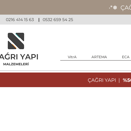
‧*❅ ÇA
0216 414 15 63
|
0532 659 54 25
VitrA
ARTEMA
ECA
ÇAĞRI YAPI |
%50