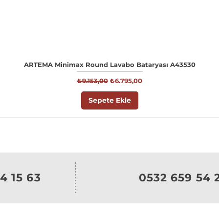
ARTEMA Minimax Round Lavabo Bataryası A43530
Normal Fiyat
İndirimli Fiyat
₺9.153,00
₺6.795,00
Sepete Ekle
4 15 63
0532 659 54 