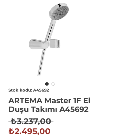
Stok kodu: A45692
ARTEMA Master 1F El
Duşu Takımı A45692
Normal
 ₺3.237,00 
İndirimli
Fiyat
₺2.495,00