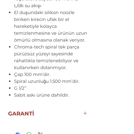
L/dk su akışı
El duşundaki silikon noozle
biriken kirecin ufak bir el
hareketiyle kolayca
temizlenmesine ve ürünün uzun
ömürlü olmasına olanak veriyor.
Chroma-tech spiral tek parça
pürüzsüz yüzeyi sayesinde
rahatlıkla temizlenebiliyor ve
kullanırken dolanmıyor.
Çap 100 mm’dir.
Spiral uzunluğu 1.500 mm’dir.
G 1/2”
Sabit askı ürüne dahildir.
GARANTİ
5 YIL ECZACIBAŞI ARTEMA
GARANTİSİ