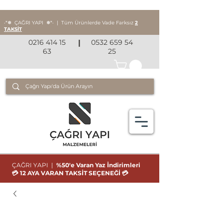
‧*❅ ÇAĞRI YAPI
❅*‧
|
Tüm Ürünlerde Vade Farksız
2
TAKSİT
0216 414 15
|
0532 659 54
63
25
ÇAĞRI YAPI |
%50'e Varan Yaz İndirimleri
💳 12 AYA VARAN TAKSİT SEÇENEĞİ 💳