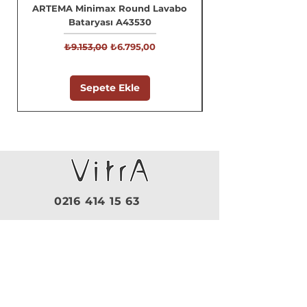
ARTEMA Minimax Round Lavabo
Bataryası A43530
Normal Fiyat
İndirimli Fiyat
₺9.153,00
₺6.795,00
Sepete Ekle
0216 414 15 63
0532 659 54 25
Pazartesi - Cuma |
09:30 - 19:00
Cumartesi |
10:00 - 18:30
Pazar |
Kapalı