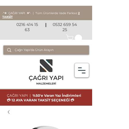
‧*❅ ÇAĞRI YAPI
❅*‧
|
Tüm Ürünlerde Vade Farksız
2
TAKSİT
0216 414 15
|
0532 659 54
63
25
ÇAĞRI YAPI |
%50'e Varan Yaz İndirimleri
💳 12 AYA VARAN TAKSİT SEÇENEĞİ 💳