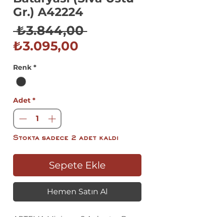
Gr.) A42224
Normal
 ₺3.844,00 
İndirimli
Fiyat
₺3.095,00
Fiyat
Renk
*
Adet
*
Stokta sadece 2 adet kaldı
Sepete Ekle
Hemen Satın Al