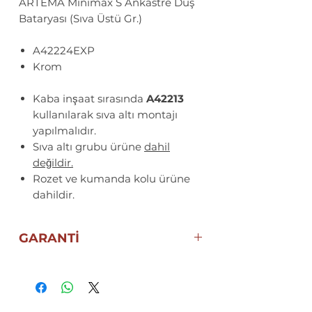
ARTEMA Minimax S Ankastre Duş
Bataryası (Sıva Üstü Gr.)
A42224EXP
Krom
Kaba inşaat sırasında
A42213
kullanılarak sıva altı montajı
yapılmalıdır.
Sıva altı grubu ürüne
dahil
değildir.
Rozet ve kumanda kolu ürüne
dahildir.
GARANTİ
10 YIL ECZACIBAŞI ARTEMA
GARANTİSİ