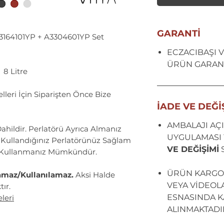
GARANTİ
3164101YP + A3304601YP Set
ECZACIBAŞI Vi
ÜRÜN GARANT
 8 Litre
eri İçin Siparişten Önce Bize
İADE VE DEĞİ
AMBALAJI AÇI
ahildir. Perlatörü Ayrıca Almanız
UYGULAMASI 
 Kullandığınız Perlatörünüz Sağlam
VE DEĞİŞİMİ
e Kullanmanız Mümkündür.
ÜRÜN KARGO
amaz/Kullanılamaz.
Aksi Halde
VEYA VİDEOL
ır.
ESNASINDA KA
leri
ALINMAKTADI