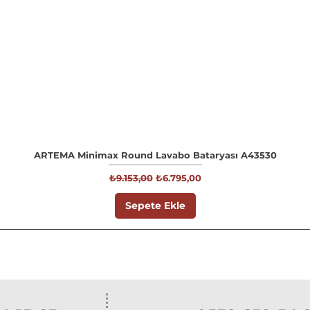
ARTEMA Minimax Round Lavabo Bataryası A43530
Normal Fiyat
İndirimli Fiyat
₺9.153,00
₺6.795,00
Sepete Ekle