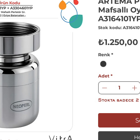
ARTEMA Pe
Mafsallı O
A3164101Y
Stok kodu: A31641
₺1.250,00
Renk
*
Adet
*
Stokta sadece 2
S
He