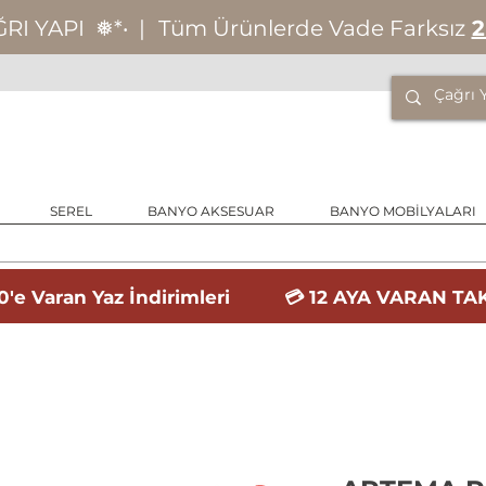
ĞRI YAPI
❅*‧
|
Tüm Ürünlerde Vade Farksız
2
SEREL
BANYO AKSESUAR
BANYO MOBİLYALARI
'e Varan Yaz İndirimleri 💳 12 AYA VARAN TAK