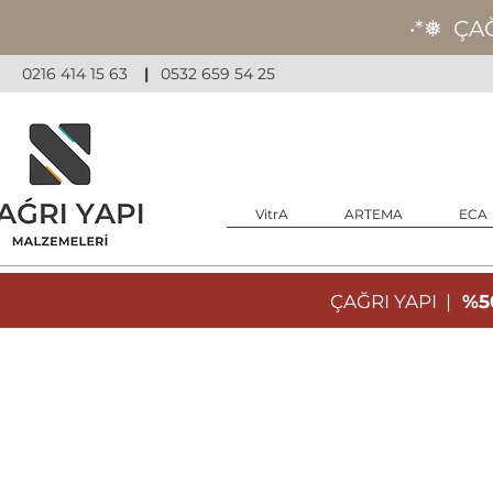
‧*❅ ÇA
0216 414 15 63
|
0532 659 54 25
VitrA
ARTEMA
ECA
ÇAĞRI YAPI |
%50