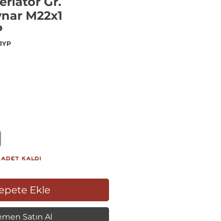
rlatör Gr.
ynar M22x1
P
01YP
Fiyat
 adet kaldı
epete Ekle
men Satın Al