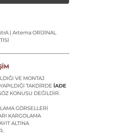
trA | Artema ORİJİNAL
İSİ
ŞİM
LDIĞI VE MONTAJ
YAPILDIĞI TAKDİRDE
İADE
SÖZ KONUSU DEĞİLDİR.
LAMA GÖRSELLERİ
ARI KARGOLAMA
YIT ALTINA
R.