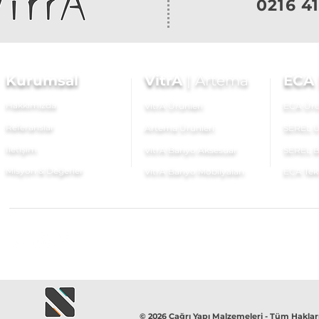
0216 41
Kurumsal
VitrA
|
Artema
ECA
Hakkımızda
VitrA Ürünleri
ECA Ürü
Referanslar
Artema Ürünleri
SEREL Ü
İletişim
VitrA Banyo Aksesuar
SEREL B
Misyon & Değerler
VitrA Banyo Mobilyaları
ECA Tek
© 2026 Çağrı Yapı Malzemeleri - Tüm Hakları