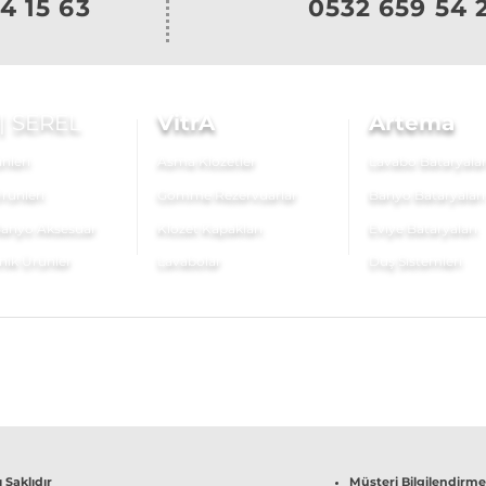
4 15 63
0532 659 54 
|
SEREL
VitrA
Artema
nleri
Asma Klozetler
Lavabo Bataryalar
rünleri
Gömme Rezervuarlar
Banyo Bataryaları
anyo Aksesuar
Klozet Kapakları
Eviye Bataryaları
nik Ürünler
Lavabolar
Duş Sistemleri
 Saklıdır
Müşteri Bilgilendirme