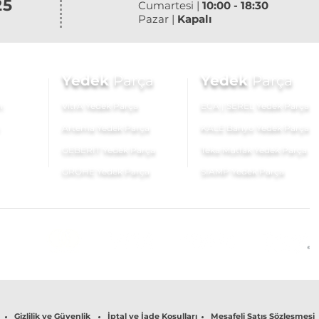
25
Cumartesi |
10:00 - 18:30
Pazar |
Kapalı
Yedek
Parça
Yedek
Parça
ı
VitrA Yedek Parça
ECA | SEREL Yedek Parça
Artema Yedek Parça
KALE Banyo Yedek Parça
GEBERİT Yedek Parça
Teka Mutfak Yedek Parça
GROHE Yedek Parça
SIAMP Yedek Parça
Gizlilik ve Güvenlik
İptal ve İade Koşulları
Mesafeli Satış Sözleşmesi