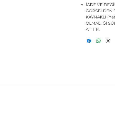
İADE VE DEĞ
GÖRSELDEN F
KAYNAKLI (hata
OLMADIĞI SÜ
AİTTİR.