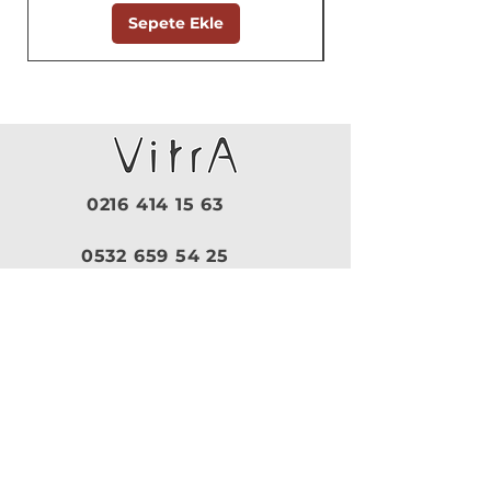
Sepete Ekle
0216 414 15 63
0532 659 54 25
Pazartesi - Cuma |
09:30 - 19:00
Cumartesi |
10:00 - 18:30
Pazar |
Kapalı
Kurumsal
VitrA
|
Artema
Hakkımızda
VitrA Ürünleri
Referanslar
Artema Ürünleri
İletişim
VitrA Banyo Aksesuar