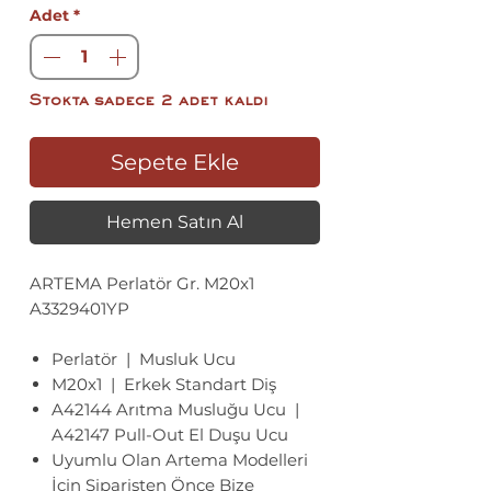
Adet
*
Stokta sadece 2 adet kaldı
Sepete Ekle
Hemen Satın Al
ARTEMA Perlatör Gr. M20x1
A3329401YP
Perlatör | Musluk Ucu
M20x1 | Erkek Standart Diş
A42144 Arıtma Musluğu Ucu |
A42147 Pull-Out El Duşu Ucu
Uyumlu Olan Artema Modelleri
İçin Siparişten Önce Bize