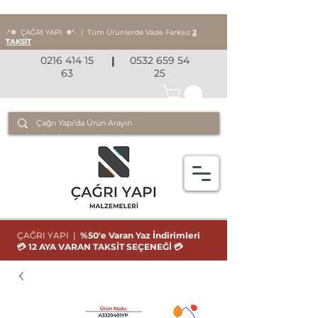
‧*❅ ÇAĞRI YAPI
❅*‧
|
Tüm Ürünlerde Vade Farksız
2
TAKSİT
0216 414 15
|
0532 659 54
63
25
ÇAĞRI YAPI |
%50'e Varan Yaz İndirimleri
💳 12 AYA VARAN TAKSİT SEÇENEĞİ 💳