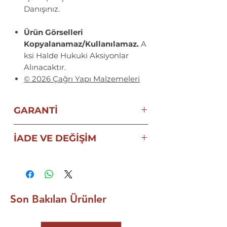
Danışınız.
Ürün Görselleri
Kopyalanamaz/Kullanılamaz.
A
ksi Halde Hukuki Aksiyonlar
Alınacaktır.
© 2026 Çağrı Yapı Malzemeleri
GARANTİ
ECZACIBAŞI VitrA | Artema
İADE VE DEĞİŞİM
ORİJİNAL ÜRÜN GARANTİSİ
AMBALAJI AÇILDIĞI VE
MONTAJ UYGULAMASI
YAPILDIĞI TAKDİRDE
İADE VE
DEĞİŞİMİ
SÖZ KONUSU
Son Bakılan Ürünler
DEĞİLDİR.