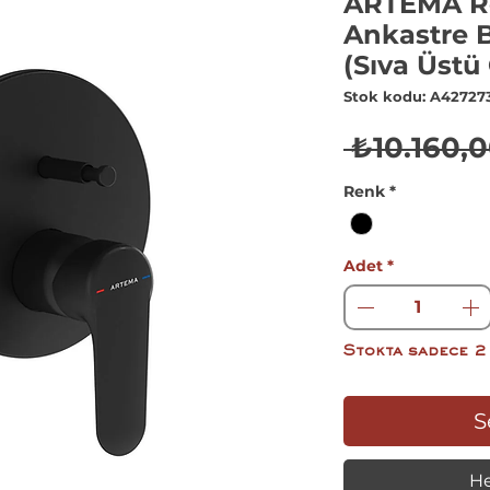
ARTEMA R
Ankastre 
(Sıva Üstü
Stok kodu: A42727
 ₺10.160,0
Renk
*
Adet
*
Stokta sadece 2
S
He