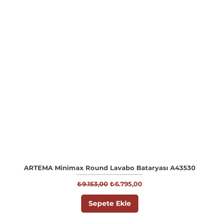
ARTEMA Minimax Round Lavabo Bataryası A43530
Normal Fiyat
İndirimli Fiyat
₺9.153,00
₺6.795,00
Sepete Ekle