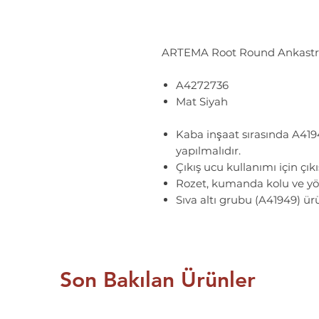
ARTEMA Root Round Ankastre 
A4272736
Mat Siyah
Kaba inşaat sırasında A4194
yapılmalıdır.
Çıkış ucu kullanımı için çık
Rozet, kumanda kolu ve yönl
Sıva altı grubu (A41949) ür
Son Bakılan Ürünler