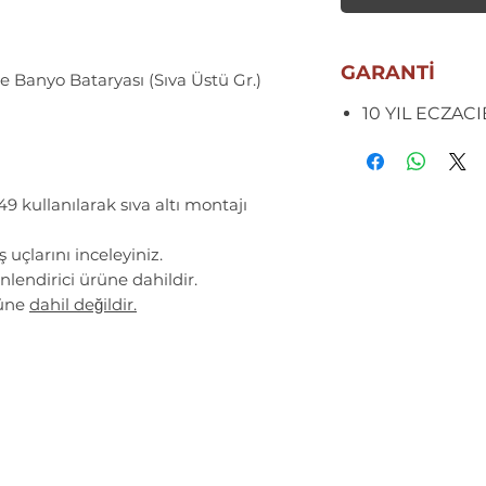
GARANTİ
Banyo Bataryası (Sıva Üstü Gr.)
10 YIL ECZAC
9 kullanılarak sıva altı montajı
ış uçlarını inceleyiniz.
endirici ürüne dahildir.
üne
dahil değildir.