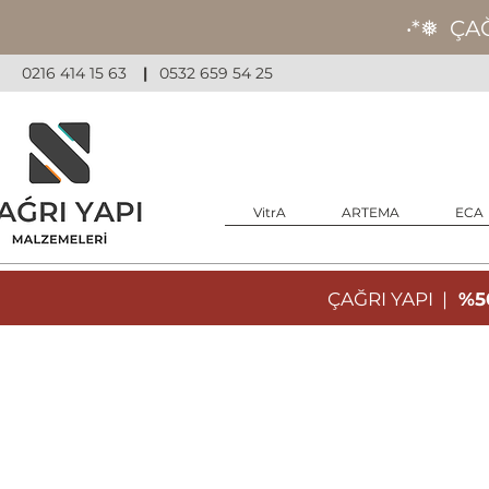
‧*❅ ÇA
0216 414 15 63
|
0532 659 54 25
VitrA
ARTEMA
ECA
ÇAĞRI YAPI |
%50