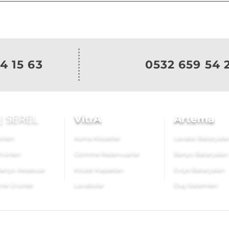
4 15 63
0532 659 54 
|
SEREL
VitrA
Artema
nleri
Asma Klozetler
Lavabo Bataryalar
rünleri
Gömme Rezervuarlar
Banyo Bataryaları
anyo Aksesuar
Klozet Kapakları
Eviye Bataryaları
nik Ürünler
Lavabolar
Duş Sistemleri