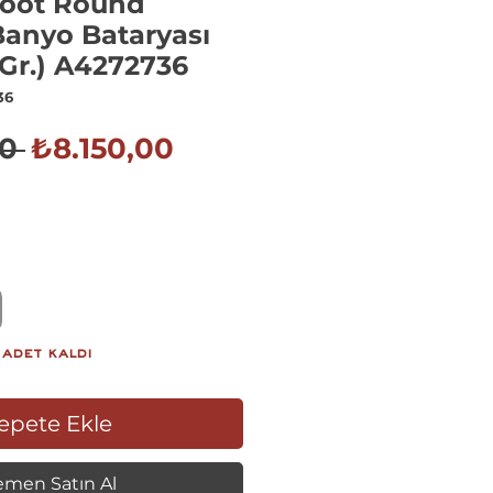
oot Round
Banyo Bataryası
 Gr.) A4272736
36
Normal
İndirimli
0 
₺8.150,00
Fiyat
Fiyat
 adet kaldı
epete Ekle
men Satın Al