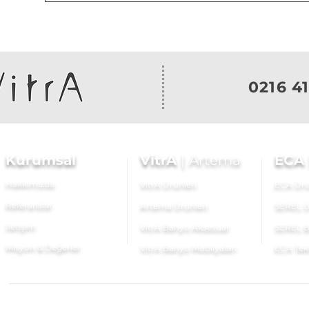
0216 41
Kurumsal
VitrA
|
Artema
ECA
Hakkımızda
VitrA Ürünleri
ECA Ürü
Referanslar
Artema Ürünleri
SEREL Ü
İletişim
VitrA Banyo Aksesuar
SEREL B
Misyon & Değerler
VitrA Banyo Mobilyaları
ECA Tek