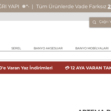
ĞRI YAPI
❅*‧
|
Tüm Ürünlerde Vade Farksız
2
SEREL
BANYO AKSESUAR
BANYO MOBİLYALARI
'e Varan Yaz İndirimleri 💳 12 AYA VARAN TAK