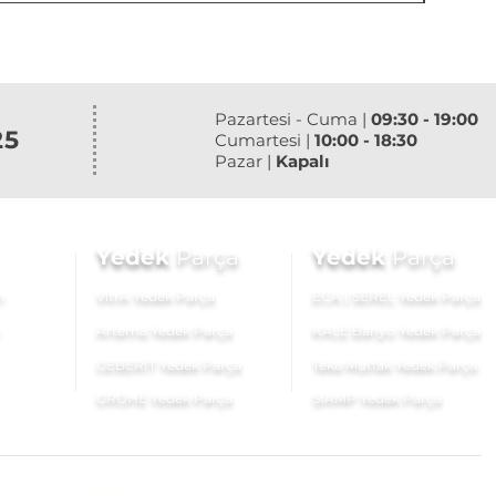
Pazartesi - Cuma |
09:30 - 19:00
25
Cumartesi |
10:00 - 18:30
Pazar |
Kapalı
Yedek
Parça
Yedek
Parça
ı
VitrA Yedek Parça
ECA | SEREL Yedek Parça
Artema Yedek Parça
KALE Banyo Yedek Parça
GEBERİT Yedek Parça
Teka Mutfak Yedek Parça
GROHE Yedek Parça
SIAMP Yedek Parça