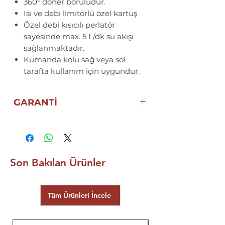
360° döner boruludur.
Isı ve debi limitörlü özel kartuş
Özel debi kısıcılı perlatör
sayesinde max. 5 L/dk su akışı
sağlanmaktadır.
Kumanda kolu sağ veya sol
tarafta kullanım için uygundur.
GARANTİ
5 YIL ECZACIBAŞI ARTEMA
GARANTİSİ
Son Bakılan Ürünler
Tüm Ürünleri İncele