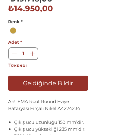
İndirimli
Fiyat
₺14.950,00
Fiyat
Renk
*
Adet
*
Tükendi
Geldiğinde Bildir
ARTEMA Root Round Eviye
Bataryası Fırçalı Nikel A4274234
Çıkış ucu uzunluğu 150 mm’dir.
Çıkış ucu yüksekliği 235 mm’dir.