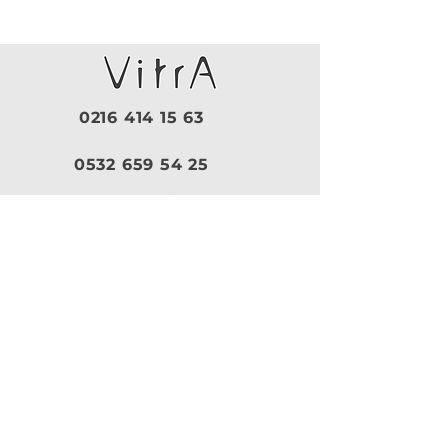
0216 414 15 63
0532 659 54 25
Pazartesi - Cuma |
09:30 - 19:00
Cumartesi |
10:00 - 18:30
Pazar |
Kapalı
Kurumsal
VitrA
|
Artema
Hakkımızda
VitrA Ürünleri
Referanslar
Artema Ürünleri
İletişim
VitrA Banyo Aksesuar
Misyon & Değerler
VitrA Banyo Mobilyaları
VitrA
Artema