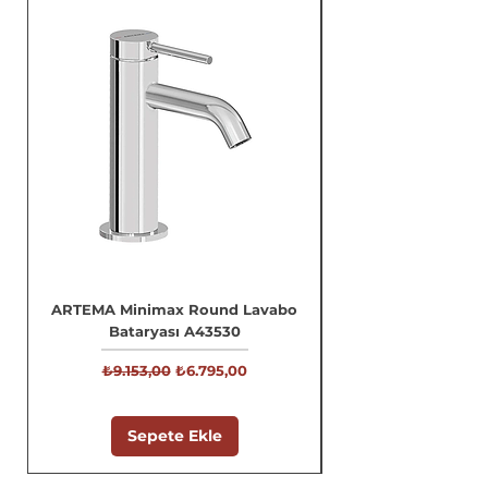
ARTEMA Minimax Round Lavabo
Bataryası A43530
Normal Fiyat
İndirimli Fiyat
₺9.153,00
₺6.795,00
Sepete Ekle