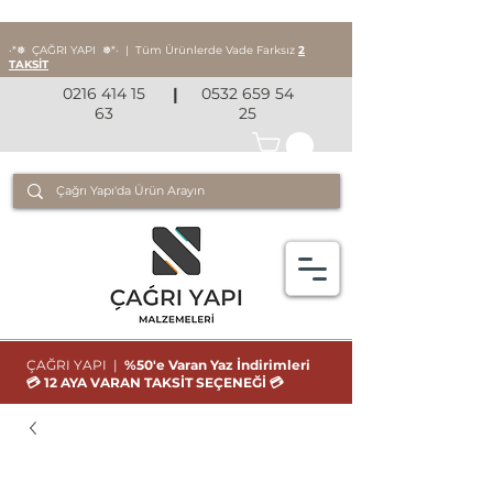
‧*❅ ÇAĞRI YAPI
❅*‧
|
Tüm Ürünlerde Vade Farksız
2
TAKSİT
0216 414 15
|
0532 659 54
63
25
ÇAĞRI YAPI |
%50'e Varan Yaz İndirimleri
💳 12 AYA VARAN TAKSİT SEÇENEĞİ 💳