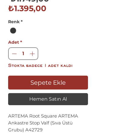
İndirimli
Fiyat
₺1.395,00
Fiyat
Renk
*
Adet
*
Stokta sadece 1 adet kaldı
Sepete Ekle
Hemen Satın Al
ARTEMA Root Square ARTEMA
Ankastre Stop Valf (Sıva Üstü
Grubu) A42729