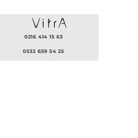
0216 414 15 63
0532 659 54 25
Pazartesi - Cuma |
09:30 - 19:00
Cumartesi |
10:00 - 18:30
Pazar |
Kapalı
Kurumsal
VitrA
|
Artema
Hakkımızda
VitrA Ürünleri
Referanslar
Artema Ürünleri
İletişim
VitrA Banyo Aksesuar
Misyon & Değerler
VitrA Banyo Mobilyaları
VitrA
Artema