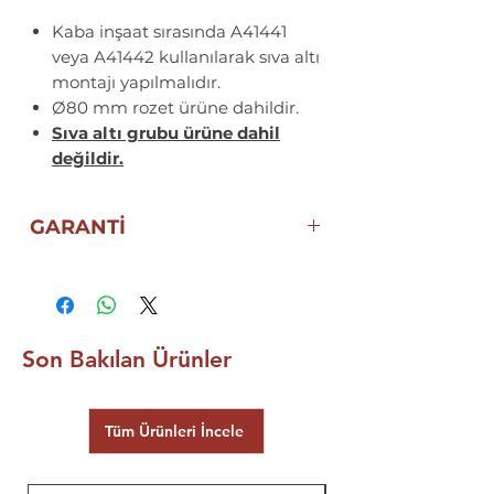
Kaba inşaat sırasında A41441
veya A41442 kullanılarak sıva altı
montajı yapılmalıdır.
Ø80 mm rozet ürüne dahildir.
Sıva altı grubu ürüne dahil
değildir.
GARANTİ
10 YIL ECZACIBAŞI ARTEMA
GARANTİSİ
Son Bakılan Ürünler
Tüm Ürünleri İncele