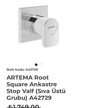
Stok kodu: A42729
ARTEMA Root
Square Ankastre
Stop Valf (Sıva Üstü
Grubu) A42729
Normal
 ₺1.749,00 