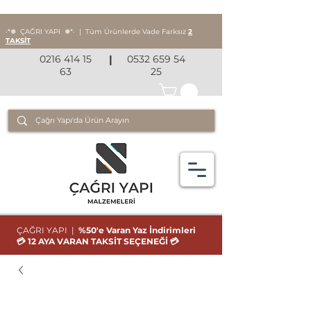
‧*❅ ÇAĞRI YAPI
❅*‧
|
Tüm Ürünlerde Vade Farksız
2
TAKSİT
0216 414 15
|
0532 659 54
63
25
ÇAĞRI YAPI |
%50'e Varan Yaz İndirimleri
💳 12 AYA VARAN TAKSİT SEÇENEĞİ 💳