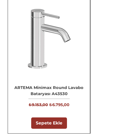
ARTEMA Minimax Round Lavabo
Bataryası A43530
Normal Fiyat
İndirimli Fiyat
₺9.153,00
₺6.795,00
Sepete Ekle