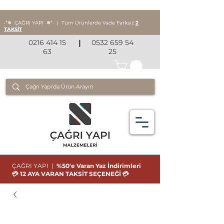
‧*❅ ÇAĞRI YAPI
❅*‧
|
Tüm Ürünlerde Vade Farksız
2
TAKSİT
0216 414 15
|
0532 659 54
63
25
ÇAĞRI YAPI |
%50'e Varan Yaz İndirimleri
💳 12 AYA VARAN TAKSİT SEÇENEĞİ 💳