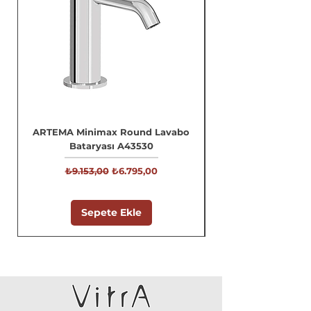
ARTEMA Minimax Round Lavabo
Bataryası A43530
Normal Fiyat
İndirimli Fiyat
₺9.153,00
₺6.795,00
Sepete Ekle