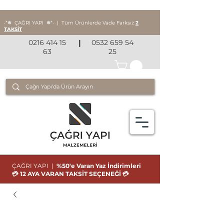
‧*❅ ÇAĞRI YAPI
❅*‧
|
Tüm Ürünlerde Vade Farksız
2
TAKSİT
0216 414 15
|
0532 659 54
63
25
ÇAĞRI YAPI |
%50'e Varan Yaz İndirimleri
💳 12 AYA VARAN TAKSİT SEÇENEĞİ 💳