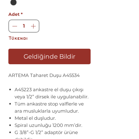
Adet
*
Tükendi
Geldiğinde Bildir
ARTEMA Taharet Duşu A45534
A45223 ankastre el duşu çıkışı
veya 1/2” dirsek ile uygulanabilir.
Tüm ankastre stop valflerle ve
ara musluklarla uyumludur.
Metal el duşludur.
Spiral uzunluğu 1200 mm’dir.
G 3/8”-G 1/2” adaptör ürüne