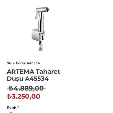
Stok kodu: A45534
ARTEMA Taharet
Duşu A45534
Normal
 ₺4.889,00 
İndirimli
Fiyat
₺3.250,00
Fiyat
Renk
*