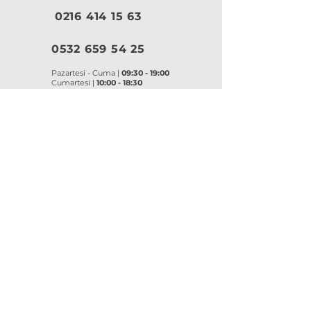
0216 414 15 63
0532 659 54 25
Pazartesi - Cuma |
09:30 - 19:00
Cumartesi |
10:00 - 18:30
Pazar |
Kapalı
Kurumsal
VitrA
|
Artema
Hakkımızda
VitrA Ürünleri
Referanslar
Artema Ürünleri
İletişim
VitrA Banyo Aksesuar
Misyon & Değerler
VitrA Banyo Mobilyaları
VitrA
Artema
Asma Klozetler
Lavabo Bataryaları
Gömme Rezervuarlar
Banyo Bataryaları
Klozet Kapakları
Eviye Bataryaları
Lavabolar
Duş Sistemleri