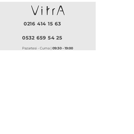
0216 414 15 63
0532 659 54 25
Pazartesi - Cuma |
09:30 - 19:00
Cumartesi |
10:00 - 18:30
Pazar |
Kapalı
Kurumsal
VitrA
|
Artema
Hakkımızda
VitrA Ürünleri
Referanslar
Artema Ürünleri
İletişim
VitrA Banyo Aksesuar
Misyon & Değerler
VitrA Banyo Mobilyaları
VitrA
Artema
Asma Klozetler
Lavabo Bataryaları
Gömme Rezervuarlar
Banyo Bataryaları