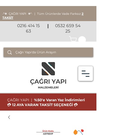
‧*❅ ÇAĞRI YAPI
❅*‧
|
Tüm Ürünlerde Vade Farksız
2
TAKSİT
0216 414 15
|
0532 659 54
63
25
ÇAĞRI YAPI |
%50'e Varan Yaz İndirimleri
💳 12 AYA VARAN TAKSİT SEÇENEĞİ 💳