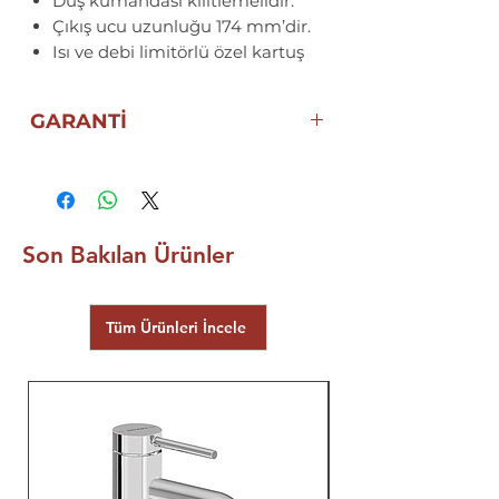
Duş kumandası kilitlemelidir.
Çıkış ucu uzunluğu 174 mm’dir.
Isı ve debi limitörlü özel kartuş
GARANTİ
10 YIL ECZACIBAŞI ARTEMA
GARANTİSİ
Son Bakılan Ürünler
Tüm Ürünleri İncele