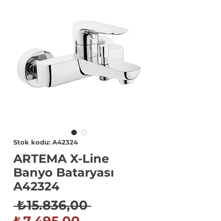
Stok kodu: A42324
ARTEMA X-Line
Banyo Bataryası
A42324
Normal
 ₺15.836,00 
İndirimli
Fiyat