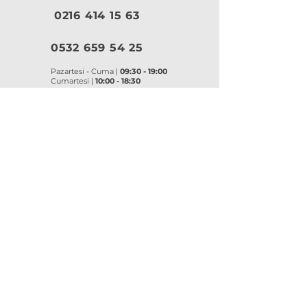
0216 414 15 63
0532 659 54 25
Pazartesi - Cuma |
09:30 - 19:00
Cumartesi |
10:00 - 18:30
Pazar |
Kapalı
Kurumsal
VitrA
|
Artema
Hakkımızda
VitrA Ürünleri
Referanslar
Artema Ürünleri
İletişim
VitrA Banyo Aksesuar
Misyon & Değerler
VitrA Banyo Mobilyaları
VitrA
Artema
Asma Klozetler
Lavabo Bataryaları
Gömme Rezervuarlar
Banyo Bataryaları
Klozet Kapakları
Eviye Bataryaları
Lavabolar
Duş Sistemleri