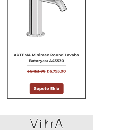
ARTEMA Minimax Round Lavabo
Bataryası A43530
Normal Fiyat
İndirimli Fiyat
₺9.153,00
₺6.795,00
Sepete Ekle