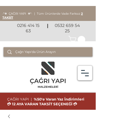
‧*❅ ÇAĞRI YAPI
❅*‧
|
Tüm Ürünlerde Vade Farksız
2
TAKSİT
0216 414 15
|
0532 659 54
63
25
ÇAĞRI YAPI |
%50'e Varan Yaz İndirimleri
💳 12 AYA VARAN TAKSİT SEÇENEĞİ 💳