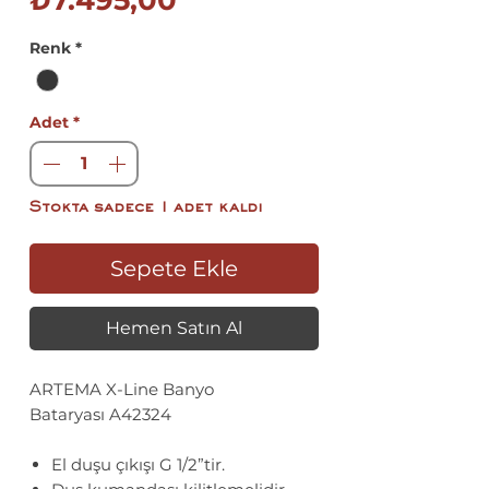
₺7.495,00
Fiyat
Renk
*
Adet
*
Stokta sadece 1 adet kaldı
Sepete Ekle
Hemen Satın Al
ARTEMA X-Line Banyo
Bataryası A42324
El duşu çıkışı G 1/2”tir.