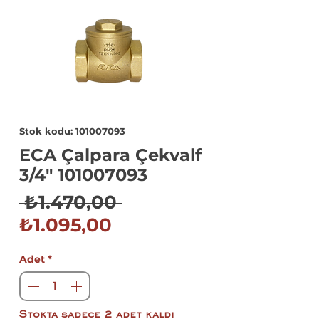
Stok kodu: 101007093
ECA Çalpara Çekvalf
3/4" 101007093
Normal
 ₺1.470,00 
İndirimli
Fiyat
₺1.095,00
Fiyat
Adet
*
Stokta sadece 2 adet kaldı