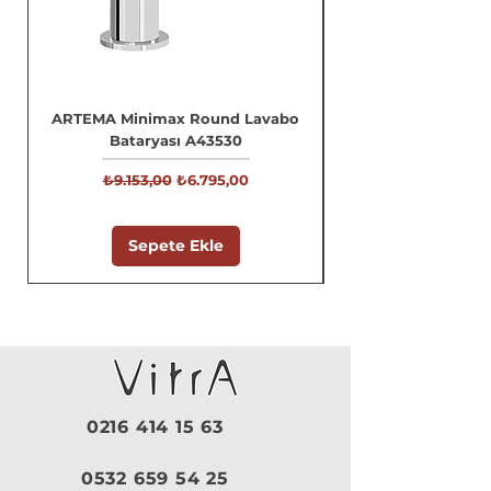
ARTEMA Minimax Round Lavabo
Bataryası A43530
Normal Fiyat
İndirimli Fiyat
₺9.153,00
₺6.795,00
Sepete Ekle
0216 414 15 63
0532 659 54 25