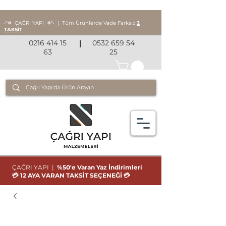
‧*❅ ÇAĞRI YAPI
❅*‧
|
Tüm Ürünlerde Vade Farksız
2
TAKSİT
0216 414 15
|
0532 659 54
63
25
ÇAĞRI YAPI |
%50'e Varan Yaz İndirimleri
💳 12 AYA VARAN TAKSİT SEÇENEĞİ 💳