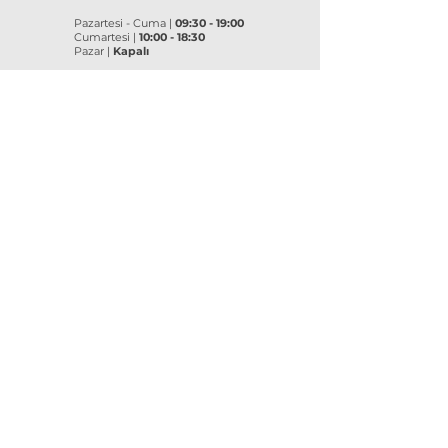
Pazartesi - Cuma |
09:30 - 19:00
Cumartesi |
10:00 - 18:30
Pazar |
Kapalı
Kurumsal
VitrA
|
Artema
Hakkımızda
VitrA Ürünleri
Referanslar
Artema Ürünleri
İletişim
VitrA Banyo Aksesuar
Misyon & Değerler
VitrA Banyo Mobilyaları
VitrA
Artema
Asma Klozetler
Lavabo Bataryaları
Gömme Rezervuarlar
Banyo Bataryaları
Klozet Kapakları
Eviye Bataryaları
Lavabolar
Duş Sistemleri
Yedek
Parça
Yedek
Parça