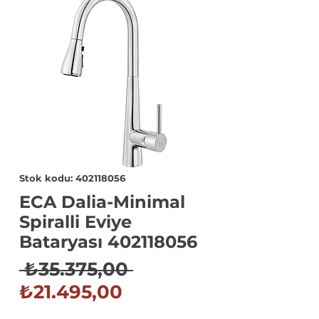
Stok kodu: 402118056
ECA Dalia-Minimal
Spiralli Eviye
Bataryası 402118056
Normal
 ₺35.375,00 
İndirimli
Fiyat
₺21.495,00
Fiyat