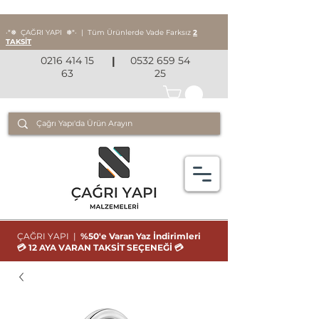
‧*❅ ÇAĞRI YAPI
❅*‧
|
Tüm Ürünlerde Vade Farksız
2
TAKSİT
0216 414 15
|
0532 659 54
63
25
ÇAĞRI YAPI |
%50'e Varan Yaz İndirimleri
💳 12 AYA VARAN TAKSİT SEÇENEĞİ 💳