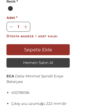
Renk
*
Adet
*
Stokta sadece 1 adet kaldı
Sepete Ekle
Hemen Satın Al
ECA
Dalia-Minimal Spiralli Eviye
Bataryası
402118056
Çıkış ucu uzunluğu 222 mm’dir