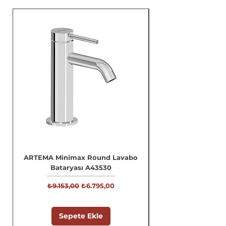
ARTEMA Minimax Round Lavabo
Bataryası A43530
Normal Fiyat
İndirimli Fiyat
₺9.153,00
₺6.795,00
Sepete Ekle