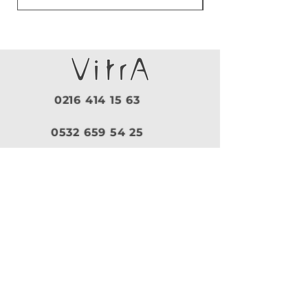
0216 414 15 63
0532 659 54 25
Pazartesi - Cuma |
09:30 - 19:00
Cumartesi |
10:00 - 18:30
Pazar |
Kapalı
Kurumsal
VitrA
|
Artema
Hakkımızda
VitrA Ürünleri
Referanslar
Artema Ürünleri
İletişim
VitrA Banyo Aksesuar
Misyon & Değerler
VitrA Banyo Mobilyaları