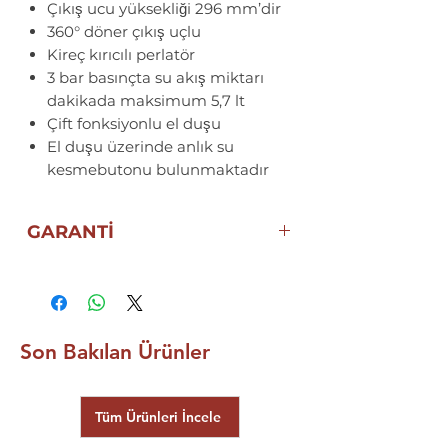
Çıkış ucu yüksekliği 296 mm’dir
360° döner çıkış uçlu
Kireç kırıcılı perlatör
3 bar basınçta su akış miktarı
dakikada maksimum 5,7 lt
Çift fonksiyonlu el duşu
El duşu üzerinde anlık su
kesmebutonu bulunmaktadır
GARANTİ
5 YIL
ECA ELGİNKAN
GARANTİSİ
Son Bakılan Ürünler
Tüm Ürünleri İncele