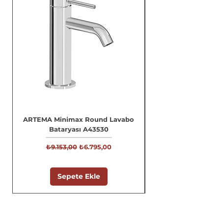
ARTEMA Minimax Round Lavabo
Bataryası A43530
Normal Fiyat
İndirimli Fiyat
₺9.153,00
₺6.795,00
Sepete Ekle