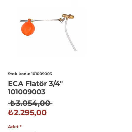
Stok kodu: 101009003
ECA Flatör 3/4"
101009003
Normal
 ₺3.054,00 
İndirimli
Fiyat
₺2.295,00
Fiyat
Adet
*