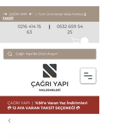
‧*❅ ÇAĞRI YAPI
❅*‧
|
Tüm Ürünlerde Vade Farksız
2
TAKSİT
0216 414 15
|
0532 659 54
63
25
ÇAĞRI YAPI |
%50'e Varan Yaz İndirimleri
💳 12 AYA VARAN TAKSİT SEÇENEĞİ 💳