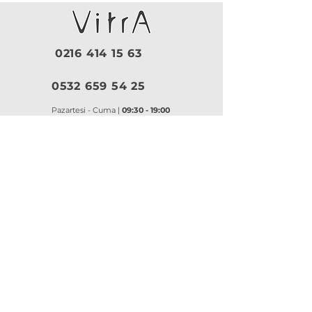
0216 414 15 63
0532 659 54 25
Pazartesi - Cuma |
09:30 - 19:00
Cumartesi |
10:00 - 18:30
Pazar |
Kapalı
Kurumsal
VitrA
|
Artema
Hakkımızda
VitrA Ürünleri
Referanslar
Artema Ürünleri
İletişim
VitrA Banyo Aksesuar
Misyon & Değerler
VitrA Banyo Mobilyaları
VitrA
Artema
Asma Klozetler
Lavabo Bataryaları
Gömme Rezervuarlar
Banyo Bataryaları