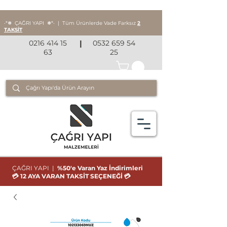
‧*❅ ÇAĞRI YAPI
❅*‧
|
Tüm Ürünlerde Vade Farksız
2
TAKSİT
0216 414 15
|
0532 659 54
63
25
ÇAĞRI YAPI |
%50'e Varan Yaz İndirimleri
💳 12 AYA VARAN TAKSİT SEÇENEĞİ 💳