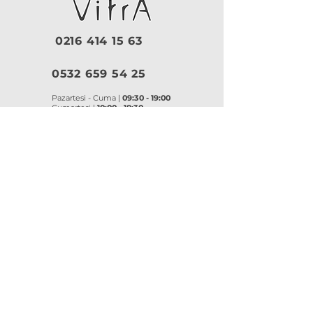
0216 414 15 63
0532 659 54 25
Pazartesi - Cuma |
09:30 - 19:00
Cumartesi |
10:00 - 18:30
Pazar |
Kapalı
Kurumsal
VitrA
|
Artema
Hakkımızda
VitrA Ürünleri
Referanslar
Artema Ürünleri
İletişim
VitrA Banyo Aksesuar
Misyon & Değerler
VitrA Banyo Mobilyaları
VitrA
Artema
Asma Klozetler
Lavabo Bataryaları
Gömme Rezervuarlar
Banyo Bataryaları
Klozet Kapakları