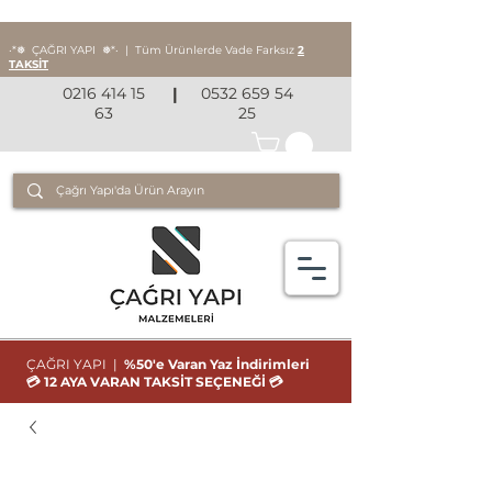
‧*❅ ÇAĞRI YAPI
❅*‧
|
Tüm Ürünlerde Vade Farksız
2
TAKSİT
0216 414 15
|
0532 659 54
63
25
ÇAĞRI YAPI |
%50'e Varan Yaz İndirimleri
💳 12 AYA VARAN TAKSİT SEÇENEĞİ 💳