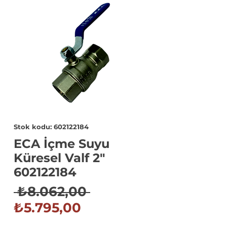
Stok kodu: 602122184
ECA İçme Suyu
Küresel Valf 2"
602122184
Normal
 ₺8.062,00 
İndirimli
Fiyat
₺5.795,00
Fiyat