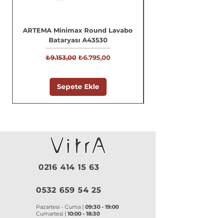
ARTEMA Minimax Round Lavabo
Bataryası A43530
Normal Fiyat
İndirimli Fiyat
₺9.153,00
₺6.795,00
Sepete Ekle
0216 414 15 63
0532 659 54 25
Pazartesi - Cuma |
09:30 - 19:00
Cumartesi |
10:00 - 18:30