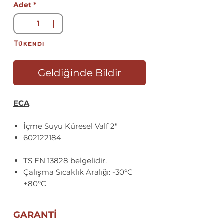
Adet
*
Tükendi
Geldiğinde Bildir
ECA
İçme Suyu Küresel Valf 2"
602122184
TS EN 13828 belgelidir.
Çalışma Sıcaklık Aralığı: -30°C
+80°C
GARANTİ