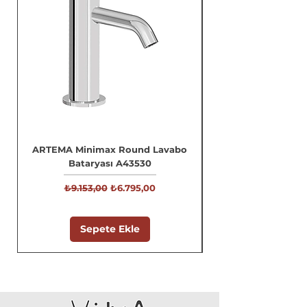
ARTEMA Minimax Round Lavabo
Bataryası A43530
Normal Fiyat
İndirimli Fiyat
₺9.153,00
₺6.795,00
Sepete Ekle