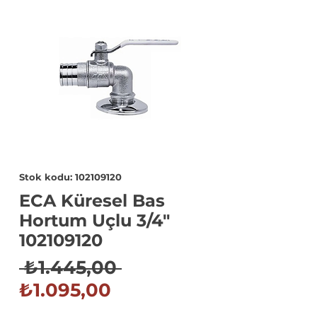
Stok kodu: 102109120
ECA Küresel Bas
Hortum Uçlu 3/4"
102109120
Normal
 ₺1.445,00 
İndirimli
Fiyat
₺1.095,00
Fiyat