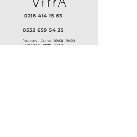
0216 414 15 63
0532 659 54 25
Pazartesi - Cuma |
09:30 - 19:00
Cumartesi |
10:00 - 18:30
Pazar |
Kapalı
Kurumsal
VitrA
|
Artema
Hakkımızda
VitrA Ürünleri
Referanslar
Artema Ürünleri
İletişim
VitrA Banyo Aksesuar
Misyon & Değerler
VitrA Banyo Mobilyaları
VitrA
Artema
Asma Klozetler
Lavabo Bataryaları
Gömme Rezervuarlar
Banyo Bataryaları
Klozet Kapakları
Eviye Bataryaları