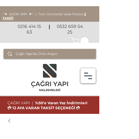
‧*❅ ÇAĞRI YAPI
❅*‧
|
Tüm Ürünlerde Vade Farksız
2
TAKSİT
0216 414 15
|
0532 659 54
63
25
ÇAĞRI YAPI |
%50'e Varan Yaz İndirimleri
💳 12 AYA VARAN TAKSİT SEÇENEĞİ 💳