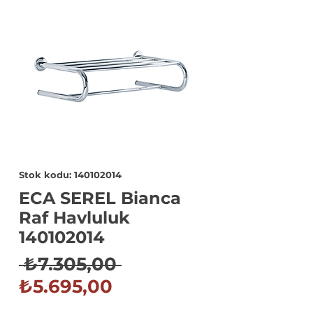
Stok kodu: 140102014
ECA SEREL Bianca
Raf Havluluk
140102014
Normal
 ₺7.305,00 
İndirimli
Fiyat
₺5.695,00
Fiyat