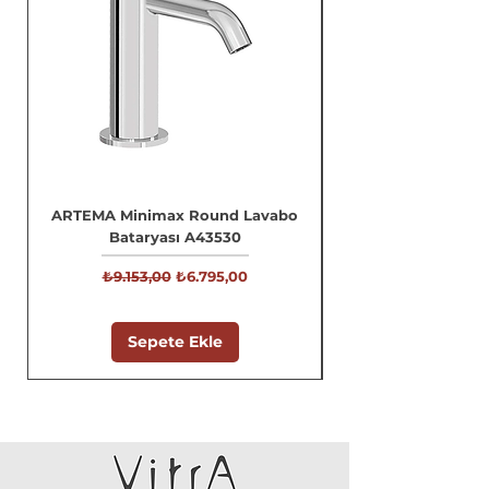
ARTEMA Minimax Round Lavabo
Bataryası A43530
Normal Fiyat
İndirimli Fiyat
₺9.153,00
₺6.795,00
Sepete Ekle