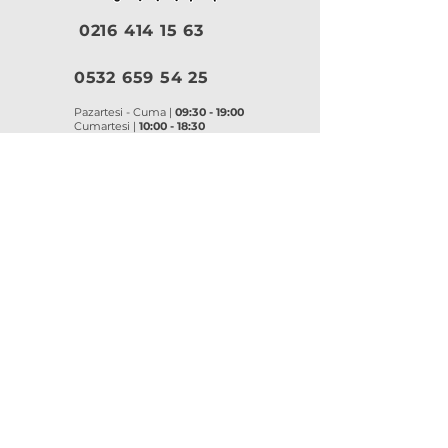
0216 414 15 63
0532 659 54 25
Pazartesi - Cuma |
09:30 - 19:00
Cumartesi |
10:00 - 18:30
Pazar |
Kapalı
Kurumsal
VitrA
|
Artema
Hakkımızda
VitrA Ürünleri
Referanslar
Artema Ürünleri
İletişim
VitrA Banyo Aksesuar
Misyon & Değerler
VitrA Banyo Mobilyaları
VitrA
Artema
Asma Klozetler
Lavabo Bataryaları
Gömme Rezervuarlar
Banyo Bataryaları
Klozet Kapakları
Eviye Bataryaları
Lavabolar
Duş Sistemleri