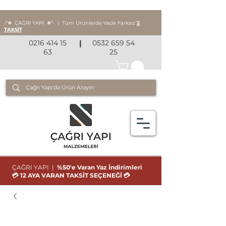
‧*❅ ÇAĞRI YAPI
❅*‧
|
Tüm Ürünlerde Vade Farksız
2
TAKSİT
0216 414 15
|
0532 659 54
63
25
ÇAĞRI YAPI |
%50'e Varan Yaz İndirimleri
💳 12 AYA VARAN TAKSİT SEÇENEĞİ 💳