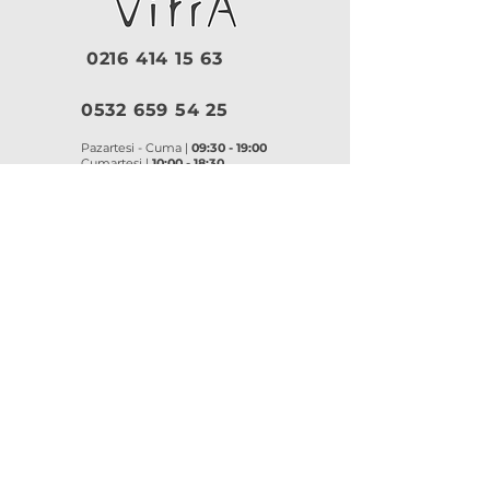
0216 414 15 63
0532 659 54 25
Pazartesi - Cuma |
09:30 - 19:00
Cumartesi |
10:00 - 18:30
Pazar |
Kapalı
Kurumsal
VitrA
|
Artema
Hakkımızda
VitrA Ürünleri
Referanslar
Artema Ürünleri
İletişim
VitrA Banyo Aksesuar
Misyon & Değerler
VitrA Banyo Mobilyaları
VitrA
Artema
Asma Klozetler
Lavabo Bataryaları
Gömme Rezervuarlar
Banyo Bataryaları
Klozet Kapakları
Eviye Bataryaları