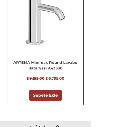
ARTEMA Minimax Round Lavabo
Bataryası A43530
Normal Fiyat
İndirimli Fiyat
₺9.153,00
₺6.795,00
Sepete Ekle