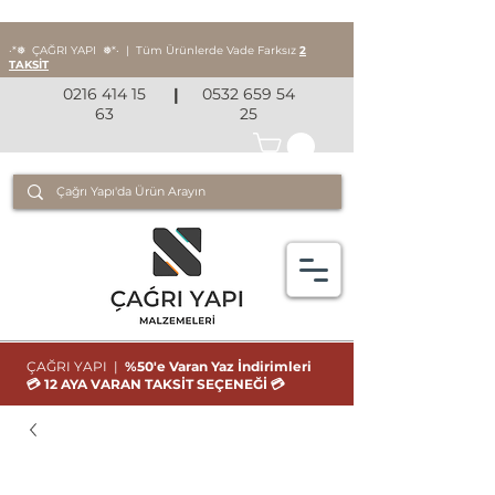
‧*❅ ÇAĞRI YAPI
❅*‧
|
Tüm Ürünlerde Vade Farksız
2
TAKSİT
0216 414 15
|
0532 659 54
63
25
ÇAĞRI YAPI |
%50'e Varan Yaz İndirimleri
💳 12 AYA VARAN TAKSİT SEÇENEĞİ 💳