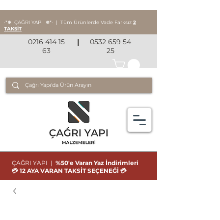
‧*❅ ÇAĞRI YAPI
❅*‧
|
Tüm Ürünlerde Vade Farksız
2
TAKSİT
0216 414 15
|
0532 659 54
63
25
ÇAĞRI YAPI |
%50'e Varan Yaz İndirimleri
💳 12 AYA VARAN TAKSİT SEÇENEĞİ 💳