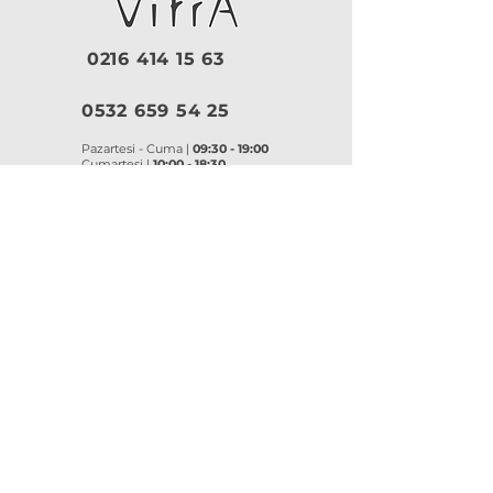
0216 414 15 63
0532 659 54 25
Pazartesi - Cuma |
09:30 - 19:00
Cumartesi |
10:00 - 18:30
Pazar |
Kapalı
Kurumsal
VitrA
|
Artema
Hakkımızda
VitrA Ürünleri
Referanslar
Artema Ürünleri
İletişim
VitrA Banyo Aksesuar
Misyon & Değerler
VitrA Banyo Mobilyaları
VitrA
Artema
Asma Klozetler
Lavabo Bataryaları
Gömme Rezervuarlar
Banyo Bataryaları
Klozet Kapakları
Eviye Bataryaları