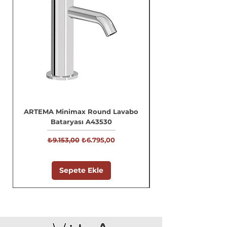
ARTEMA Minimax Round Lavabo
Bataryası A43530
Normal Fiyat
İndirimli Fiyat
₺9.153,00
₺6.795,00
Sepete Ekle