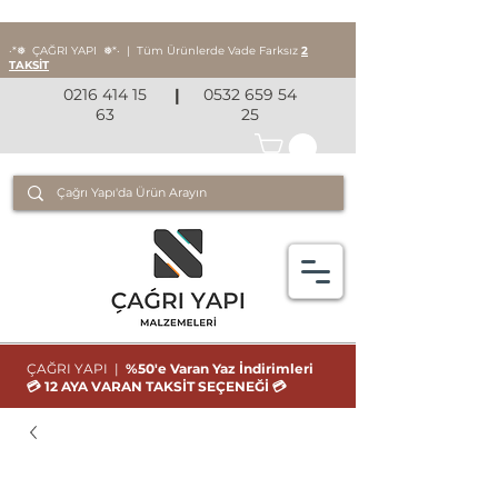
‧*❅ ÇAĞRI YAPI
❅*‧
|
Tüm Ürünlerde Vade Farksız
2
TAKSİT
0216 414 15
|
0532 659 54
63
25
ÇAĞRI YAPI |
%50'e Varan Yaz İndirimleri
💳 12 AYA VARAN TAKSİT SEÇENEĞİ 💳