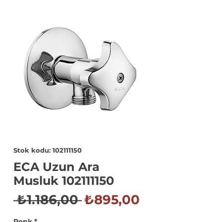
Stok kodu: 102111150
ECA Uzun Ara
Musluk 102111150
Normal
İndirimli
 ₺1.186,00 
₺895,00
Fiyat
Fiyat
Renk
*