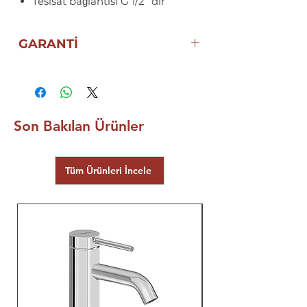
Tesisat bağlantısı G 1/2” dir
GARANTİ
5 YIL
ECA ELGİNKAN
GARANTİSİ
Son Bakılan Ürünler
Tüm Ürünleri İncele