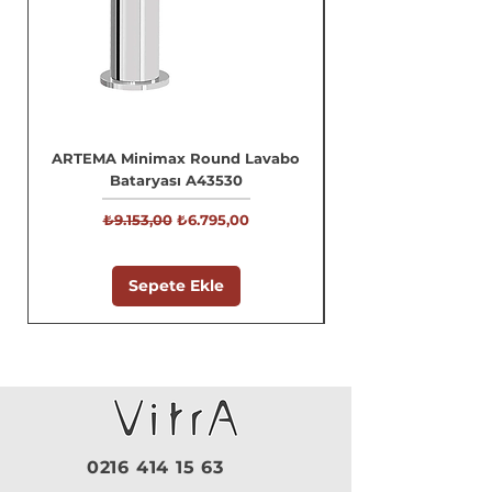
ARTEMA Minimax Round Lavabo
Bataryası A43530
Normal Fiyat
İndirimli Fiyat
₺9.153,00
₺6.795,00
Sepete Ekle
0216 414 15 63