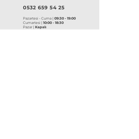
0532 659 54 25
Pazartesi - Cuma |
09:30 - 19:00
Cumartesi |
10:00 - 18:30
Pazar |
Kapalı
Kurumsal
VitrA
|
Artema
Hakkımızda
VitrA Ürünleri
Referanslar
Artema Ürünleri
İletişim
VitrA Banyo Aksesuar
Misyon & Değerler
VitrA Banyo Mobilyaları
VitrA
Artema
Asma Klozetler
Lavabo Bataryaları
Gömme Rezervuarlar
Banyo Bataryaları
Klozet Kapakları
Eviye Bataryaları
Lavabolar
Duş Sistemleri