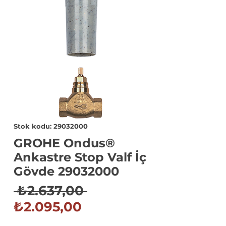
Stok kodu: 29032000
GROHE Ondus®
Ankastre Stop Valf İç
Gövde 29032000
Normal
 ₺2.637,00 
İndirimli
Fiyat
₺2.095,00
Fiyat