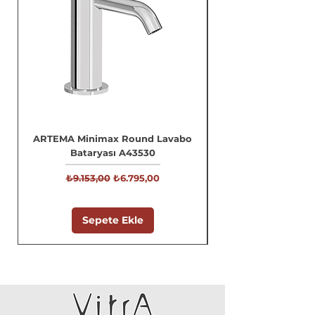
ARTEMA Minimax Round Lavabo
Bataryası A43530
Normal Fiyat
İndirimli Fiyat
₺9.153,00
₺6.795,00
Sepete Ekle