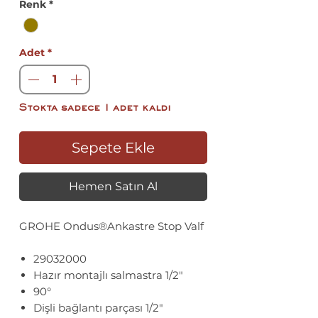
Renk
*
Adet
*
Stokta sadece 1 adet kaldı
Sepete Ekle
Hemen Satın Al
GROHE Ondus®Ankastre Stop Valf
29032000
Hazır montajlı salmastra 1/2"
90°
Dişli bağlantı parçası 1/2"