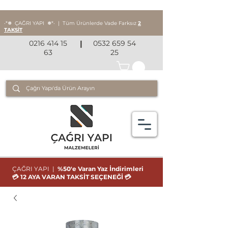
‧*❅ ÇAĞRI YAPI
❅*‧
|
Tüm Ürünlerde Vade Farksız
2
TAKSİT
0216 414 15
|
0532 659 54
63
25
ÇAĞRI YAPI |
%50'e Varan Yaz İndirimleri
💳 12 AYA VARAN TAKSİT SEÇENEĞİ 💳