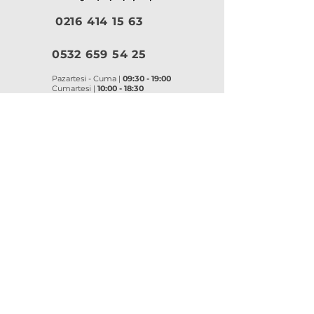
0216 414 15 63
0532 659 54 25
Pazartesi - Cuma |
09:30 - 19:00
Cumartesi |
10:00 - 18:30
Pazar |
Kapalı
Kurumsal
VitrA
|
Artema
Hakkımızda
VitrA Ürünleri
Referanslar
Artema Ürünleri
İletişim
VitrA Banyo Aksesuar
Misyon & Değerler
VitrA Banyo Mobilyaları
VitrA
Artema
Asma Klozetler
Lavabo Bataryaları
Gömme Rezervuarlar
Banyo Bataryaları
Klozet Kapakları
Eviye Bataryaları
Lavabolar
Duş Sistemleri