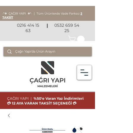
‧*❅ ÇAĞRI YAPI
❅*‧
|
Tüm Ürünlerde Vade Farksız
2
TAKSİT
0216 414 15
|
0532 659 54
63
25
ÇAĞRI YAPI |
%50'e Varan Yaz İndirimleri
💳 12 AYA VARAN TAKSİT SEÇENEĞİ 💳