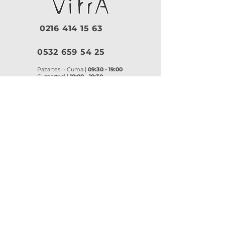
0216 414 15 63
0532 659 54 25
Pazartesi - Cuma |
09:30 - 19:00
Cumartesi |
10:00 - 18:30
Pazar |
Kapalı
Kurumsal
VitrA
|
Artema
Hakkımızda
VitrA Ürünleri
Referanslar
Artema Ürünleri
İletişim
VitrA Banyo Aksesuar
Misyon & Değerler
VitrA Banyo Mobilyaları
VitrA
Artema
Asma Klozetler
Lavabo Bataryaları
Gömme Rezervuarlar
Banyo Bataryaları
Klozet Kapakları
Eviye Bataryaları