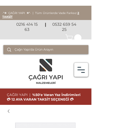
‧*❅ ÇAĞRI YAPI
❅*‧
|
Tüm Ürünlerde Vade Farksız
2
TAKSİT
0216 414 15
|
0532 659 54
63
25
ÇAĞRI YAPI |
%50'e Varan Yaz İndirimleri
💳 12 AYA VARAN TAKSİT SEÇENEĞİ 💳