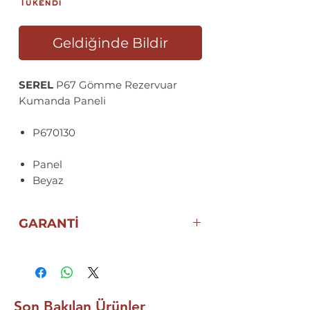
Tükendi
Geldiğinde Bildir
SEREL
P67 Gömme Rezervuar
Kumanda Paneli
P670130
Panel
Beyaz
GARANTİ
5 YIL
ECA | SEREL ELGİNKAN
GARANTİSİ
Son Bakılan Ürünler