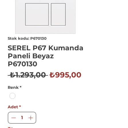
Stok kodu: P670130
SEREL P67 Kumanda
Paneli Beyaz
P670130
Normal
İndirimli
 ₺1.293,00 
₺995,00
Fiyat
Fiyat
Renk
*
Adet
*