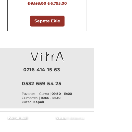
Normal Fiyat
İndirimli Fiyat
₺9.153,00
₺6.795,00
Sepete Ekle
0216 414 15 63
0532 659 54 25
Pazartesi - Cuma |
09:30 - 19:00
Cumartesi |
10:00 - 18:30
Pazar |
Kapalı
Kurumsal
VitrA
|
Artema
Hakkımızda
VitrA Ürünleri