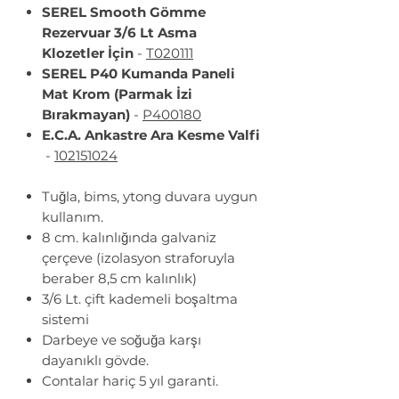
SEREL Smooth Gömme
Rezervuar 3/6 Lt Asma
Klozetler İçin
-
T020111
SEREL P40 Kumanda Paneli
Mat Krom (Parmak İzi
Bırakmayan)
-
P400180
E.C.A. Ankastre Ara Kesme Valfi
-
102151024
Tuğla, bims, ytong duvara uygun
kullanım.
8 cm. kalınlığında galvaniz
çerçeve (izolasyon straforuyla
beraber 8,5 cm kalınlık)
3/6 Lt. çift kademeli boşaltma
sistemi
Darbeye ve soğuğa karşı
dayanıklı gövde.
Contalar hariç 5 yıl garanti.