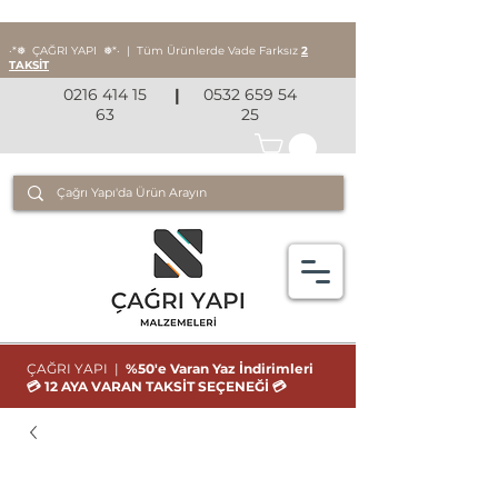
‧*❅ ÇAĞRI YAPI
❅*‧
|
Tüm Ürünlerde Vade Farksız
2
TAKSİT
0216 414 15
|
0532 659 54
63
25
ÇAĞRI YAPI |
%50'e Varan Yaz İndirimleri
💳 12 AYA VARAN TAKSİT SEÇENEĞİ 💳