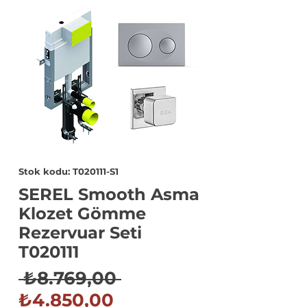
Stok kodu: T020111-S1
SEREL Smooth Asma
Klozet Gömme
Rezervuar Seti
T020111
Normal
 ₺8.769,00 
İndirimli
Fiyat
₺4.850,00