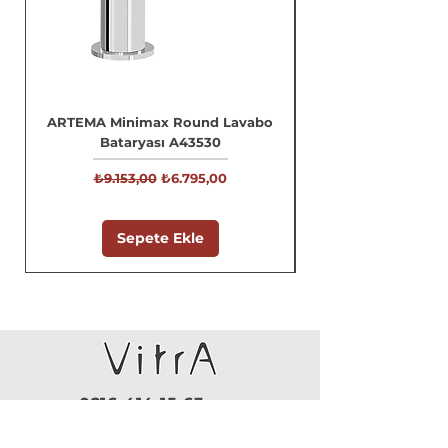
ARTEMA Minimax Round Lavabo
Bataryası A43530
Normal Fiyat
İndirimli Fiyat
₺9.153,00
₺6.795,00
Sepete Ekle
0216 414 15 63