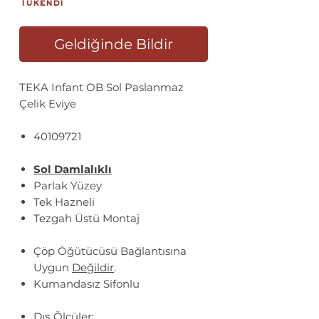
Tükendi
Geldiğinde Bildir
TEKA Infant OB Sol Paslanmaz
Çelik Eviye
40109721
Sol Damlalıklı
Parlak Yüzey
Tek Hazneli
Tezgah Üstü Montaj
Çöp Öğütücüsü Bağlantısına
Uygun
Değildir
.
Kumandasız Sifonlu
Dış Ölçüler: