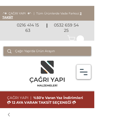
‧*❅ ÇAĞRI YAPI
❅*‧
|
Tüm Ürünlerde Vade Farksız
2
TAKSİT
0216 414 15
|
0532 659 54
63
25
ÇAĞRI YAPI |
%50'e Varan Yaz İndirimleri
💳 12 AYA VARAN TAKSİT SEÇENEĞİ 💳