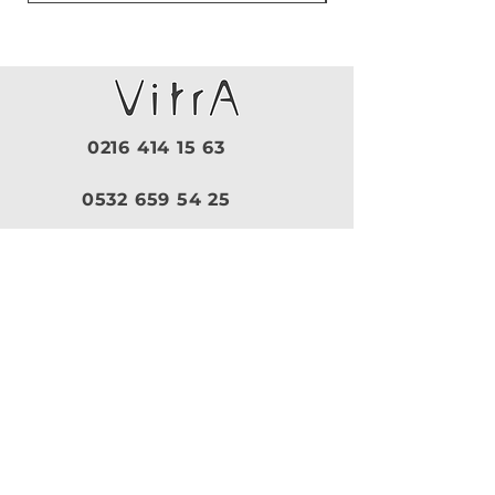
0216 414 15 63
0532 659 54 25
Pazartesi - Cuma |
09:30 - 19:00
Cumartesi |
10:00 - 18:30
Pazar |
Kapalı
Kurumsal
VitrA
|
Artema
Hakkımızda
VitrA Ürünleri
Referanslar
Artema Ürünleri
İletişim
VitrA Banyo Aksesuar
Misyon & Değerler
VitrA Banyo Mobilyaları
VitrA
Artema