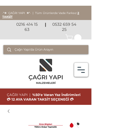
‧*❅ ÇAĞRI YAPI
❅*‧
|
Tüm Ürünlerde Vade Farksız
2
TAKSİT
0216 414 15
|
0532 659 54
63
25
ÇAĞRI YAPI |
%50'e Varan Yaz İndirimleri
💳 12 AYA VARAN TAKSİT SEÇENEĞİ 💳