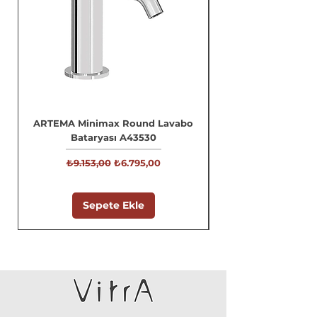
MAĞAZA KAYNAKLI (hatalı
ürün & yanlış ürün) OLMADIĞI
SÜRECE KARGO ALICIYA
AİTTİR.
ARTEMA Minimax Round Lavabo
Bataryası A43530
Normal Fiyat
İndirimli Fiyat
₺9.153,00
₺6.795,00
Sepete Ekle