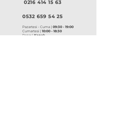
0216 414 15 63
0532 659 54 25
Pazartesi - Cuma |
09:30 - 19:00
Cumartesi |
10:00 - 18:30
Pazar |
Kapalı
Kurumsal
VitrA
|
Artema
Hakkımızda
VitrA Ürünleri
Referanslar
Artema Ürünleri
İletişim
VitrA Banyo Aksesuar
Misyon & Değerler
VitrA Banyo Mobilyaları
VitrA
Artema
Asma Klozetler
Lavabo Bataryaları
Gömme Rezervuarlar
Banyo Bataryaları
Klozet Kapakları
Eviye Bataryaları
Lavabolar
Duş Sistemleri