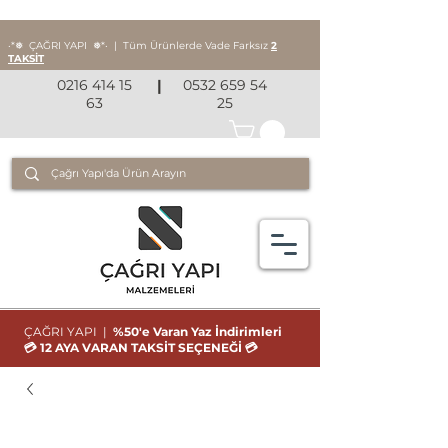
‧*❅ ÇAĞRI YAPI
❅*‧
|
Tüm Ürünlerde Vade Farksız
2
TAKSİT
0216 414 15
|
0532 659 54
63
25
ÇAĞRI YAPI |
%50'e Varan Yaz İndirimleri
💳 12 AYA VARAN TAKSİT SEÇENEĞİ 💳