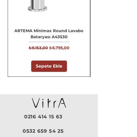
ARTEMA Minimax Round Lavabo
Bataryası A43530
Normal Fiyat
İndirimli Fiyat
₺9.153,00
₺6.795,00
Sepete Ekle
0216 414 15 63
0532 659 54 25