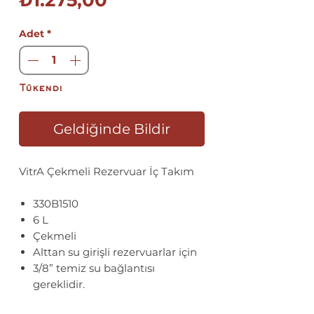
₺1.275,00
Fiyat
Adet
*
Tükendi
Geldiğinde Bildir
VitrA Çekmeli Rezervuar İç Takım
330B1510
6 L
Çekmeli
Alttan su girişli rezervuarlar için
3/8” temiz su bağlantısı
gereklidir.