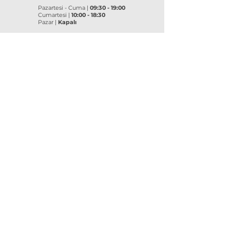
Pazartesi - Cuma |
09:30 - 19:00
Cumartesi |
10:00 - 18:30
Pazar |
Kapalı
Kurumsal
VitrA
|
Artema
Hakkımızda
VitrA Ürünleri
Referanslar
Artema Ürünleri
İletişim
VitrA Banyo Aksesuar
Misyon & Değerler
VitrA Banyo Mobilyaları
VitrA
Artema
Asma Klozetler
Lavabo Bataryaları
Gömme Rezervuarlar
Banyo Bataryaları
Klozet Kapakları
Eviye Bataryaları
Lavabolar
Duş Sistemleri
Yedek
Parça
Yedek
Parça