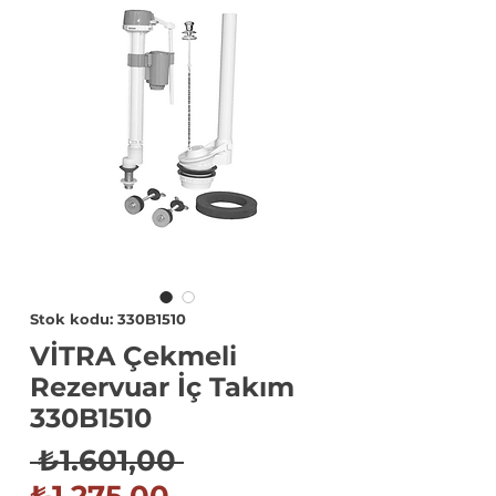
Stok kodu: 330B1510
VİTRA Çekmeli
Rezervuar İç Takım
330B1510
Normal
 ₺1.601,00 
İndirimli
Fiyat