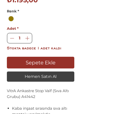
₺1.195,00
Fiyat
Renk
*
Adet
*
Stokta sadece 1 adet kaldı
Sepete Ekle
Hemen Satın Al
VitrA Ankastre Stop Valf (Sıva Altı
Grubu) A41442
Kaba inşaat sırasında sıva altı