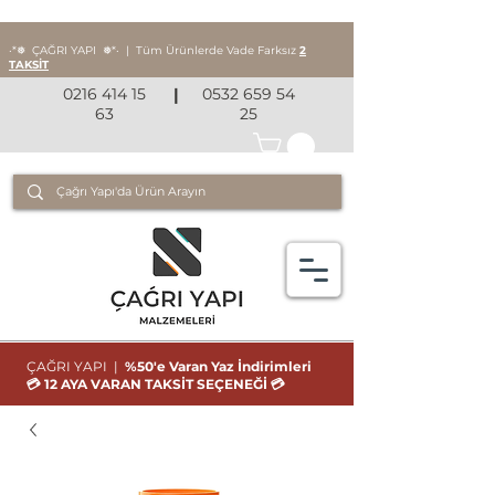
‧*❅ ÇAĞRI YAPI
❅*‧
|
Tüm Ürünlerde Vade Farksız
2
TAKSİT
0216 414 15
|
0532 659 54
63
25
ÇAĞRI YAPI |
%50'e Varan Yaz İndirimleri
💳 12 AYA VARAN TAKSİT SEÇENEĞİ 💳