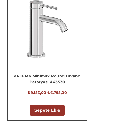
ARTEMA Minimax Round Lavabo
Bataryası A43530
Normal Fiyat
İndirimli Fiyat
₺9.153,00
₺6.795,00
Sepete Ekle