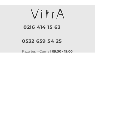
0216 414 15 63
0532 659 54 25
Pazartesi - Cuma |
09:30 - 19:00
Cumartesi |
10:00 - 18:30
Pazar |
Kapalı
Kurumsal
VitrA
|
Artema
Hakkımızda
VitrA Ürünleri
Referanslar
Artema Ürünleri
İletişim
VitrA Banyo Aksesuar
Misyon & Değerler
VitrA Banyo Mobilyaları
VitrA
Artema
Asma Klozetler
Lavabo Bataryaları