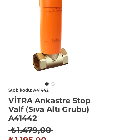
Stok kodu: A41442
VİTRA Ankastre Stop
Valf (Sıva Altı Grubu)
A41442
Normal
 ₺1.479,00 
İndirimli
Fiyat