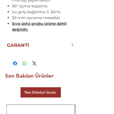
montajı yapılmalıdır.
90° açma-kapama
Su giriş bağlantısı G 3/4’tir.
50 mm oynama mesafesi
Sıva üstü grubu ürüne dahil
değildir.
GARANTİ
10 YIL ECZACIBAŞI VitrA
GARANTİSİ
Son Bakılan Ürünler
Tüm Ürünleri İncele