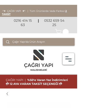
‧*❅ ÇAĞRI YAPI
❅*‧
|
Tüm Ürünlerde Vade Farksız
2
TAKSİT
0216 414 15
|
0532 659 54
63
25
ÇAĞRI YAPI |
%50'e Varan Yaz İndirimleri
💳 12 AYA VARAN TAKSİT SEÇENEĞİ 💳