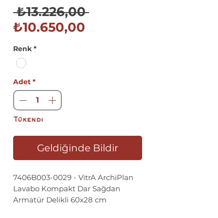
Normal
 ₺13.226,00 
İndirimli
Fiyat
₺10.650,00
Fiyat
Renk
*
Adet
*
Tükendi
Geldiğinde Bildir
7406B003-0029 - VitrA ArchiPlan
Lavabo Kompakt Dar Sağdan
Armatür Delikli 60x28 cm