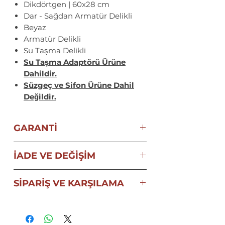
Dikdörtgen | 60x28 cm
Dar - Sağdan Armatür Delikli
Beyaz
Armatür Delikli
Su Taşma Delikli
Su Taşma Adaptörü Ürüne
Dahildir.
Süzgeç ve Sifon Ürüne Dahil
Değildir.
GARANTİ
10 YIL ECZACIBAŞI VitrA
İADE VE DEĞİŞİM
GARANTİSİ
T.C. Sağlık Bakanlığı'nın
SİPARİŞ VE KARŞILAMA
hijyenik ürün yönetmeliğine
göre, ayıplı ürün olmadığı
Stoklu Lavabolar Yalnızca
sürece hijyenik ürünlerin
iade
İstanbul Kadıköy Mağaza
ve değişimi
söz konusu