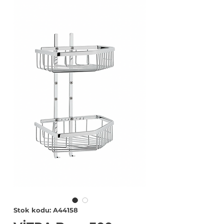
Stok kodu: A44158