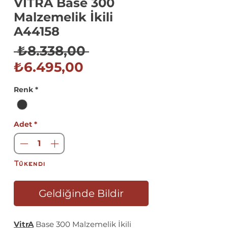
VİTRA Base 300
Malzemelik İkili
A44158
Normal
 ₺8.338,00 
İndirimli
Fiyat
₺6.495,00
Fiyat
Renk
*
Adet
*
Tükendi
Geldiğinde Bildir
VitrA
Base 300 Malzemelik İkili