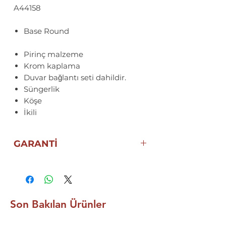
A44158
Base Round
Pirinç malzeme
Krom kaplama
Duvar bağlantı seti dahildir.
Süngerlik
Köşe
İkili
GARANTİ
5 YIL
ECZACIBAŞI VitrA
GARANTİSİ
Son Bakılan Ürünler