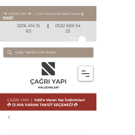
‧*❅ ÇAĞRI YAPI
❅*‧
|
Tüm Ürünlerde Vade Farksız
2
TAKSİT
0216 414 15
|
0532 659 54
63
25
ÇAĞRI YAPI |
%50'e Varan Yaz İndirimleri
💳 12 AYA VARAN TAKSİT SEÇENEĞİ 💳