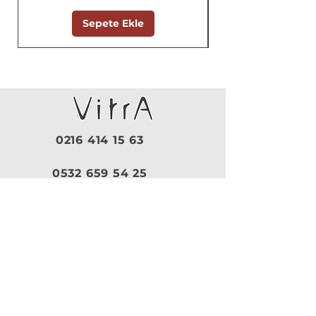
Sepete Ekle
0216 414 15 63
0532 659 54 25
Pazartesi - Cuma |
09:30 - 19:00
Cumartesi |
10:00 - 18:30
Pazar |
Kapalı
Kurumsal
VitrA
|
Artema
Hakkımızda
VitrA Ürünleri
Referanslar
Artema Ürünleri
İletişim
VitrA Banyo Aksesuar