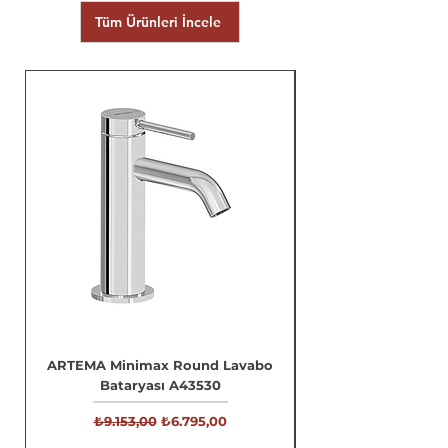
Tüm Ürünleri İncele
ARTEMA Minimax Round Lavabo
Bataryası A43530
Normal Fiyat
İndirimli Fiyat
₺9.153,00
₺6.795,00