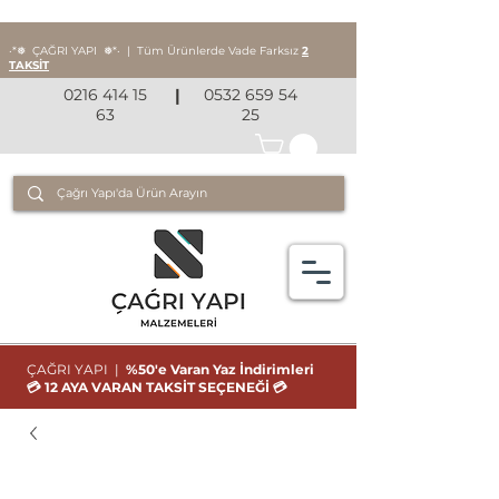
‧*❅ ÇAĞRI YAPI
❅*‧
|
Tüm Ürünlerde Vade Farksız
2
TAKSİT
0216 414 15
|
0532 659 54
63
25
ÇAĞRI YAPI |
%50'e Varan Yaz İndirimleri
💳 12 AYA VARAN TAKSİT SEÇENEĞİ 💳