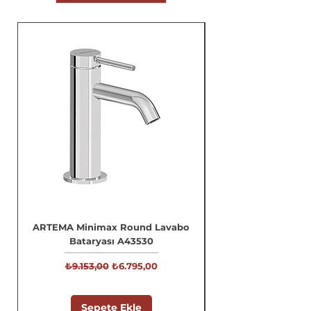
ARTEMA Minimax Round Lavabo
Bataryası A43530
Normal Fiyat
İndirimli Fiyat
₺9.153,00
₺6.795,00
Sepete Ekle