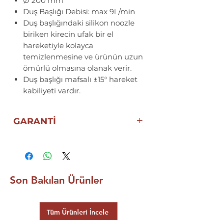
Ø 200 mm
Duş Başlığı Debisi: max 9L/min
Duş başlığındaki silikon noozle
biriken kirecin ufak bir el
hareketiyle kolayca
temizlenmesine ve ürünün uzun
ömürlü olmasına olanak verir.
Duş başlığı mafsalı ±15° hareket
kabiliyeti vardır.
GARANTİ
5 YIL ECZACIBAŞI ARTEMA
GARANTİSİ
Son Bakılan Ürünler
Tüm Ürünleri İncele