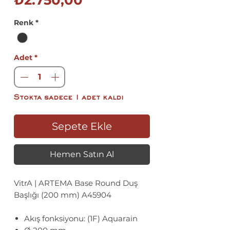
₺2.750,00
Fiyat
Renk
*
Adet
*
Stokta sadece 1 adet kaldı
Sepete Ekle
Hemen Satın Al
VitrA | ARTEMA Base Round Duş
Başlığı (200 mm) A45904
Akış fonksiyonu: (1F) Aquarain