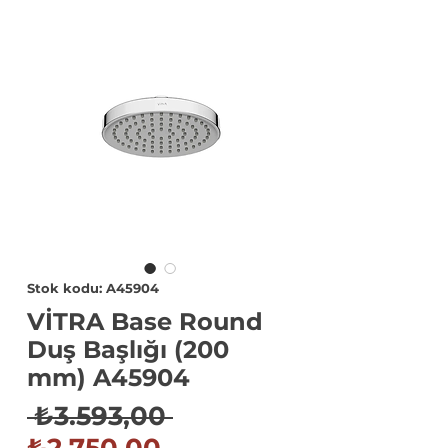
Stok kodu: A45904
VİTRA Base Round
Duş Başlığı (200
mm) A45904
Normal
 ₺3.593,00 
İndirimli
Fiyat