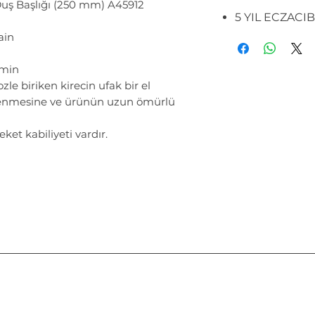
uş Başlığı (250 mm) A45912
5 YIL ECZACI
ain
/min
zle biriken kirecin ufak bir el
lenmesine ve ürünün uzun ömürlü
eket kabiliyeti vardır.