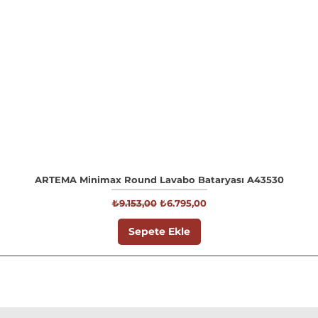
ARTEMA Minimax Round Lavabo Bataryası A43530
Normal Fiyat
İndirimli Fiyat
₺9.153,00
₺6.795,00
Sepete Ekle