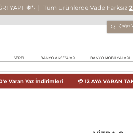
ĞRI YAPI
❅*‧
|
Tüm Ürünlerde Vade Farksız
2
SEREL
BANYO AKSESUAR
BANYO MOBİLYALARI
'e Varan Yaz İndirimleri 💳 12 AYA VARAN TAK