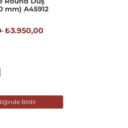
e Round Duş
50 mm) A45912
Normal
İndirimli
 
₺3.950,00
Fiyat
Fiyat
iğinde Bildir