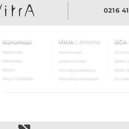
0216 41
Kurumsal
VitrA
|
Artema
ECA
Hakkımızda
VitrA Ürünleri
ECA Ürü
Referanslar
Artema Ürünleri
SEREL Ü
İletişim
VitrA Banyo Aksesuar
SEREL B
Misyon & Değerler
VitrA Banyo Mobilyaları
ECA Tek