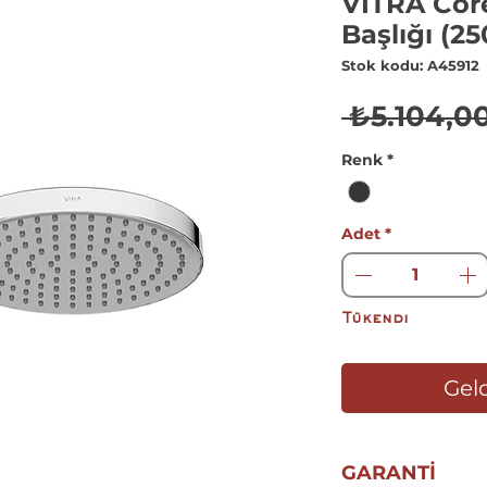
VİTRA Cor
Başlığı (2
Stok kodu: A45912
 ₺5.104,00
Renk
*
Adet
*
Tükendi
Geld
GARANTİ