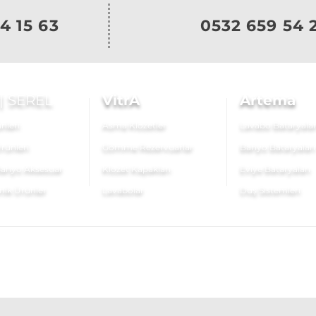
4 15 63
0532 659 54 
|
SEREL
VitrA
Artema
nleri
Asma Klozetler
Lavabo Bataryalar
rünleri
Gömme Rezervuarlar
Banyo Bataryaları
anyo Aksesuar
Klozet Kapakları
Eviye Bataryaları
nik Ürünler
Lavabolar
Duş Sistemleri