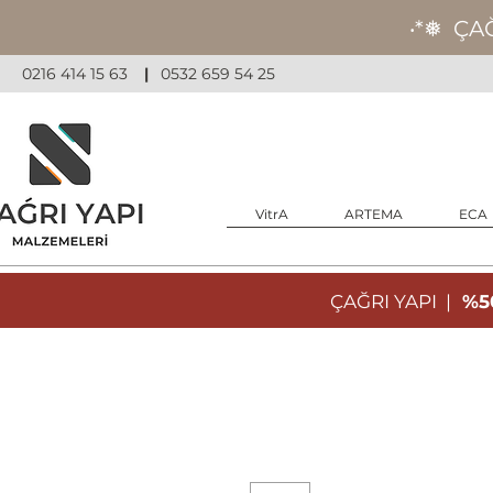
‧*❅ ÇA
0216 414 15 63
|
0532 659 54 25
VitrA
ARTEMA
ECA
ÇAĞRI YAPI |
%50