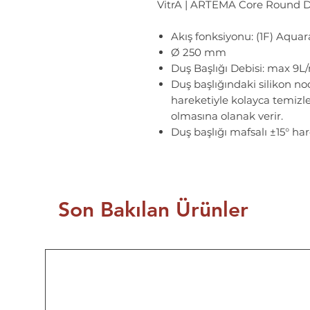
VitrA | ARTEMA Core Round D
Akış fonksiyonu: (1F) Aquar
Ø 250 mm
Duş Başlığı Debisi: max 9L
Duş başlığındaki silikon noo
hareketiyle kolayca temiz
olmasına olanak verir.
Duş başlığı mafsalı ±15° har
Son Bakılan Ürünler