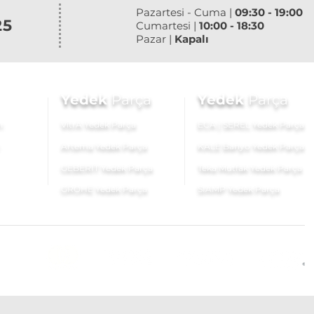
Pazartesi - Cuma |
09:30 - 19:00
25
Cumartesi |
10:00 - 18:30
Pazar |
Kapalı
Yedek
Parça
Yedek
Parça
ı
VitrA Yedek Parça
ECA | SEREL Yedek Parça
Artema Yedek Parça
KALE Banyo Yedek Parça
GEBERİT Yedek Parça
Teka Mutfak Yedek Parça
GROHE Yedek Parça
SIAMP Yedek Parça