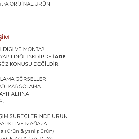
itrA ORİJİNAL ÜRÜN
ŞİM
LDIĞI VE MONTAJ
YAPILDIĞI TAKDİRDE
İADE
SÖZ KONUSU DEĞİLDİR.
LAMA GÖRSELLERİ
ARI KARGOLAMA
YIT ALTINA
R.
İŞİM SÜREÇLERİNDE ÜRÜN
ARKLI VE MAĞAZA
lı ürün & yanlış ürün)
RECE KARGO ALICIYA