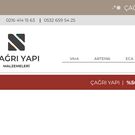
‧*❅ ÇA
0216 414 15 63
|
0532 659 54 25
VitrA
ARTEMA
ECA
ÇAĞRI YAPI |
%50