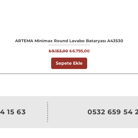
ARTEMA Minimax Round Lavabo Bataryası A43530
Normal Fiyat
İndirimli Fiyat
₺9.153,00
₺6.795,00
Sepete Ekle
4 15 63
0532 659 54 