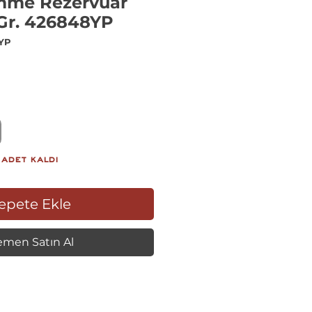
mme Rezervuar
Gr. 426848YP
8YP
iyat
 adet kaldı
epete Ekle
men Satın Al