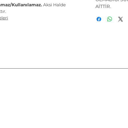
amaz/Kullanılamaz.
Aksi Halde
AİTTİR.
ır.
leri