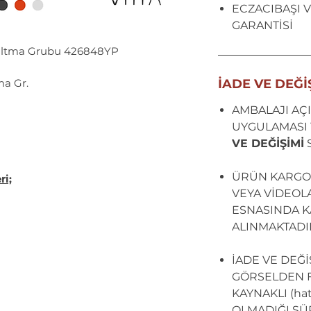
ECZACIBAŞI V
GARANTİSİ
altma Grubu 426848YP
a Gr.
İADE VE DEĞİ
AMBALAJI AÇI
UYGULAMASI 
VE DEĞİŞİMİ
ÜRÜN KARGO
i;
VEYA VİDEOL
ESNASINDA KA
ALINMAKTADI
İADE VE DEĞ
GÖRSELDEN F
KAYNAKLI (hata
OLMADIĞI SÜ