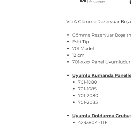
VitrA Gömme Rezervuar Boş
Gömme Rezervuar Boşaltm
Eski Tip
701 Model
12 cm
701-xxxx Panel Uyumludur
Uyumlu Kumanda Paneller
701-1080
701-1085
701-2080
701-2085
Uyumlu Doldurma Grubu;
429380YP1TE