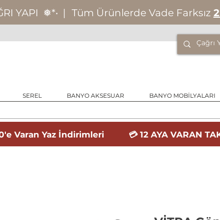
ĞRI YAPI
❅*‧
|
Tüm Ürünlerde Vade Farksız
2
SEREL
BANYO AKSESUAR
BANYO MOBİLYALARI
'e Varan Yaz İndirimleri 💳 12 AYA VARAN TAK