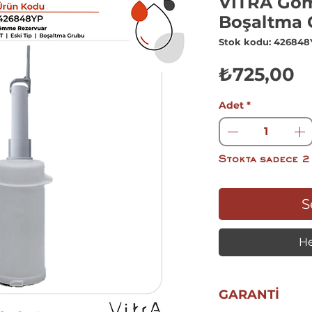
VİTRA Gö
Boşaltma 
Stok kodu: 42684
F
₺725,00
Adet
*
Stokta sadece 2
S
He
GARANTİ