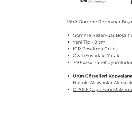
VitrA Gömme Rezervuar Boş
Gömme Rezervuar Boşaltm
Yeni Tip - 8 cm
IGR Boşaltma Grubu
Oval (Yuvarlak) Yataklı
740-xxxx Panel Uyumludu
Ürün Görselleri Kopyalan
Hukuki Aksiyonlar Alınacakt
© 2026 Çağrı Yapı Malzeme