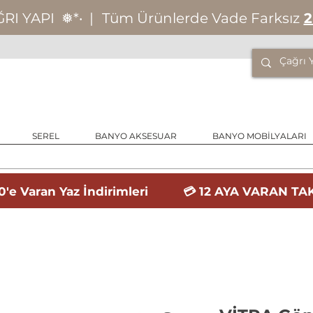
ĞRI YAPI
❅*‧
|
Tüm Ürünlerde Vade Farksız
2
SEREL
BANYO AKSESUAR
BANYO MOBİLYALARI
'e Varan Yaz İndirimleri 💳 12 AYA VARAN TAK