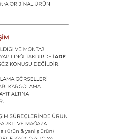
itrA ORİJİNAL ÜRÜN
ŞİM
LDIĞI VE MONTAJ
YAPILDIĞI TAKDİRDE
İADE
SÖZ KONUSU DEĞİLDİR.
LAMA GÖRSELLERİ
ARI KARGOLAMA
YIT ALTINA
R.
İŞİM SÜREÇLERİNDE ÜRÜN
ARKLI VE MAĞAZA
lı ürün & yanlış ürün)
RECE KARGO ALICIYA