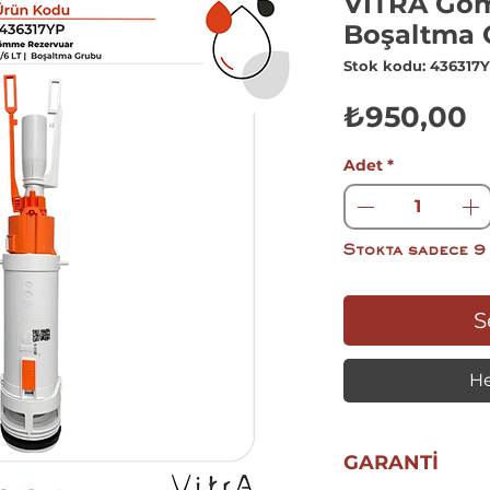
VİTRA Gö
Boşaltma 
Stok kodu: 436317
F
₺950,00
Adet
*
Stokta sadece 9 
S
He
GARANTİ