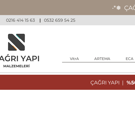
‧*❅ ÇA
0216 414 15 63
|
0532 659 54 25
VitrA
ARTEMA
ECA
ÇAĞRI YAPI |
%50