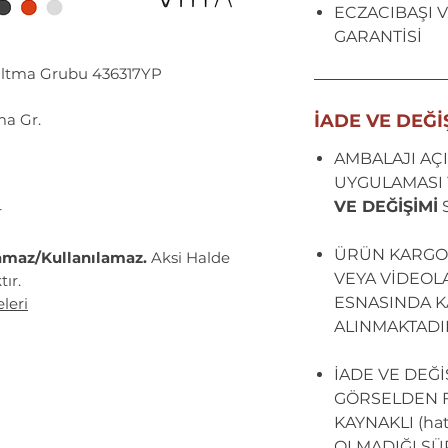
ECZACIBAŞI V
GARANTİSİ
altma Grubu 436317YP
a Gr.
İADE VE DEĞİ
AMBALAJI AÇI
UYGULAMASI 
VE DEĞİŞİMİ
r
ÜRÜN KARGO
amaz/Kullanılamaz.
Aksi Halde
VEYA VİDEOL
ır.
ESNASINDA KA
leri
ALINMAKTADI
İADE VE DEĞ
GÖRSELDEN F
KAYNAKLI (hata
OLMADIĞI SÜ