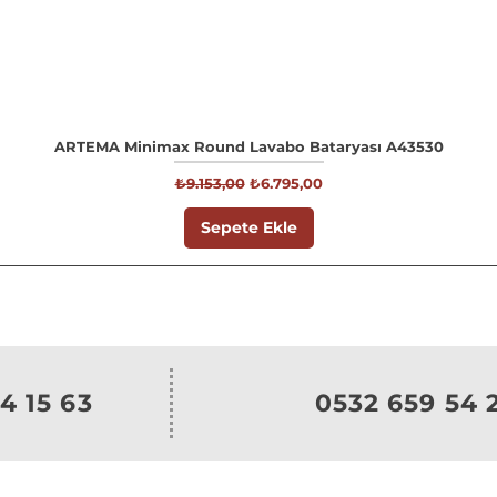
ARTEMA Minimax Round Lavabo Bataryası A43530
Normal Fiyat
İndirimli Fiyat
₺9.153,00
₺6.795,00
Sepete Ekle
4 15 63
0532 659 54 