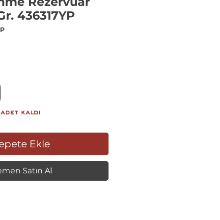
mme Rezervuar
Gr. 436317YP
YP
iyat
adet kaldı
epete Ekle
men Satın Al