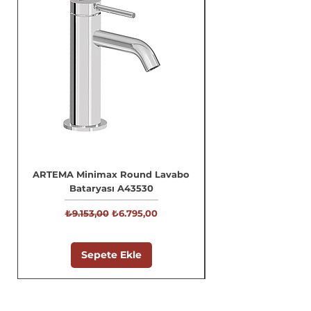
ARTEMA Minimax Round Lavabo
Bataryası A43530
Normal Fiyat
İndirimli Fiyat
₺9.153,00
₺6.795,00
Sepete Ekle