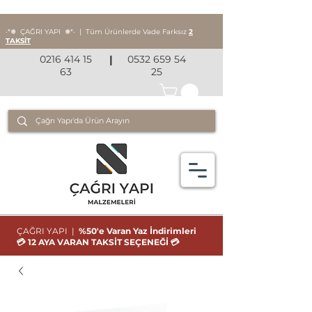
‧*❅ ÇAĞRI YAPI
❅*‧
|
Tüm Ürünlerde Vade Farksız
2
TAKSİT
0216 414 15
|
0532 659 54
63
25
ÇAĞRI YAPI |
%50'e Varan Yaz İndirimleri
💳 12 AYA VARAN TAKSİT SEÇENEĞİ 💳