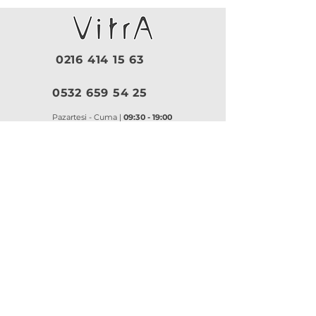
0216 414 15 63
0532 659 54 25
Pazartesi - Cuma |
09:30 - 19:00
Cumartesi |
10:00 - 18:30
Pazar |
Kapalı
Kurumsal
VitrA
|
Artema
Hakkımızda
VitrA Ürünleri
Referanslar
Artema Ürünleri
İletişim
VitrA Banyo Aksesuar
Misyon & Değerler
VitrA Banyo Mobilyaları
VitrA
Artema
Asma Klozetler
Lavabo Bataryaları
Gömme Rezervuarlar
Banyo Bataryaları