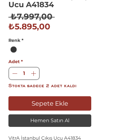
Ucu A41834
Normal
 ₺7.997,00 
İndirimli
Fiyat
₺5.895,00
Fiyat
Renk
*
Adet
*
Stokta sadece 2 adet kaldı
Sepete Ekle
Hemen Satın Al
VitrA İstanbul Çıkış Ucu A41834