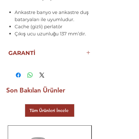
Ankastre banyo ve ankastre duş
bataryaları ile uyumludur.
Cache (gizli) perlatör
Çıkış ucu uzunluğu 137 mm’dir.
GARANTİ
5 YIL ECZACIBAŞI
VitrA GARANTİSİ
Son Bakılan Ürünler
Tüm Ürünleri İncele