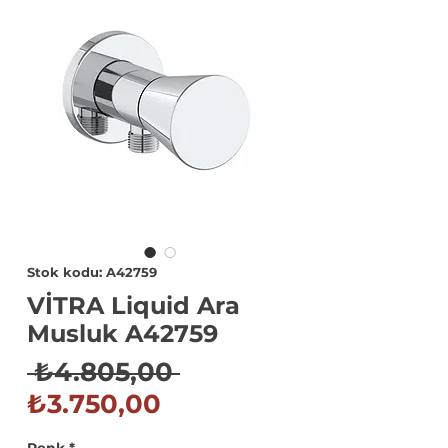
Stok kodu: A42759
VİTRA Liquid Ara
Musluk A42759
Normal
 ₺4.805,00 
İndirimli
Fiyat
₺3.750,00
Fiyat