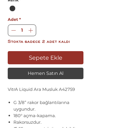
Renk
*
Adet
*
Stokta sadece 2 adet kaldı
Sepete Ekle
Hemen Satın Al
VitrA Liquid Ara Musluk A42759
G 3/8” rakor bağlantılarına
uygundur.
180° açma-kapama.
Rakorsuzdur.