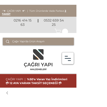
‧*❅ ÇAĞRI YAPI
❅*‧
|
Tüm Ürünlerde Vade Farksız
2
TAKSİT
0216 414 15
|
0532 659 54
63
25
ÇAĞRI YAPI |
%50'e Varan Yaz İndirimleri
💳 12 AYA VARAN TAKSİT SEÇENEĞİ 💳