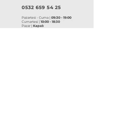
0532 659 54 25
Pazartesi - Cuma |
09:30 - 19:00
Cumartesi |
10:00 - 18:30
Pazar |
Kapalı
Kurumsal
VitrA
|
Artema
Hakkımızda
VitrA Ürünleri
Referanslar
Artema Ürünleri
İletişim
VitrA Banyo Aksesuar
Misyon & Değerler
VitrA Banyo Mobilyaları
VitrA
Artema
Asma Klozetler
Lavabo Bataryaları
Gömme Rezervuarlar
Banyo Bataryaları
Klozet Kapakları
Eviye Bataryaları
Lavabolar
Duş Sistemleri