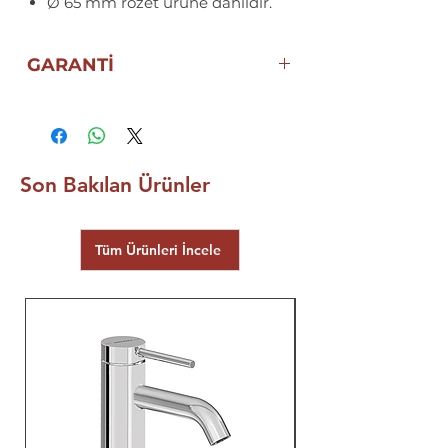
Ø 65 mm rozet ürüne dahildir.
GARANTİ
10 YIL ECZACIBAŞI
VitrA GARANTİSİ
Son Bakılan Ürünler
Tüm Ürünleri İncele