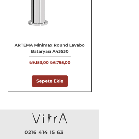
ARTEMA Minimax Round Lavabo
Bataryası A43530
Normal Fiyat
İndirimli Fiyat
₺9.153,00
₺6.795,00
Sepete Ekle
0216 414 15 63