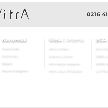
0216 41
Kurumsal
VitrA
|
Artema
ECA
Hakkımızda
VitrA Ürünleri
ECA Ürü
Referanslar
Artema Ürünleri
SEREL Ü
İletişim
VitrA Banyo Aksesuar
SEREL B
Misyon & Değerler
VitrA Banyo Mobilyaları
ECA Tek