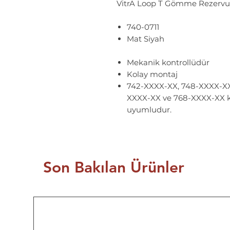
VitrA Loop T Gömme Rezerv
740-0711
Mat Siyah
Mekanik kontrollüdür
Kolay montaj
742-XXXX-XX, 748-XXXX-XX
XXXX-XX ve 768-XXXX-XX k
uyumludur.
Son Bakılan Ürünler