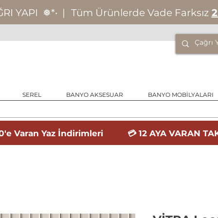
ĞRI YAPI
❅*‧
|
Tüm Ürünlerde Vade Farksız
2
SEREL
BANYO AKSESUAR
BANYO MOBİLYALARI
'e Varan Yaz İndirimleri 💳 12 AYA VARAN TAK