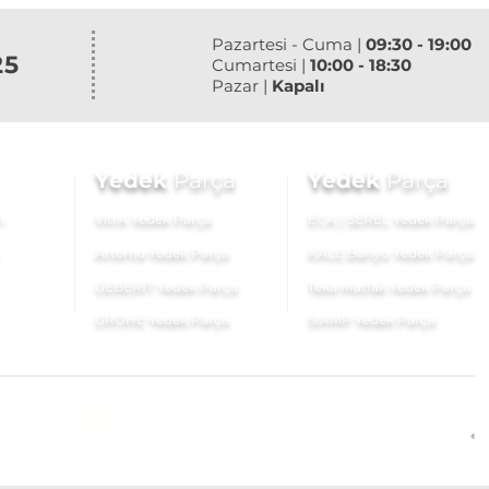
Pazartesi - Cuma |
09:30 - 19:00
25
Cumartesi |
10:00 - 18:30
Pazar |
Kapalı
Yedek
Parça
Yedek
Parça
ı
VitrA Yedek Parça
ECA | SEREL Yedek Parça
Artema Yedek Parça
KALE Banyo Yedek Parça
GEBERİT Yedek Parça
Teka Mutfak Yedek Parça
GROHE Yedek Parça
SIAMP Yedek Parça