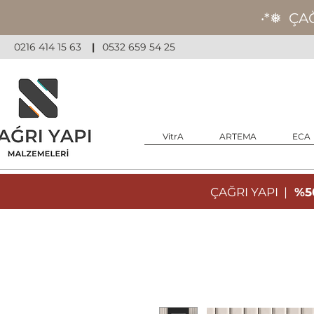
‧*❅ ÇA
0216 414 15 63
|
0532 659 54 25
VitrA
ARTEMA
ECA
ÇAĞRI YAPI |
%50