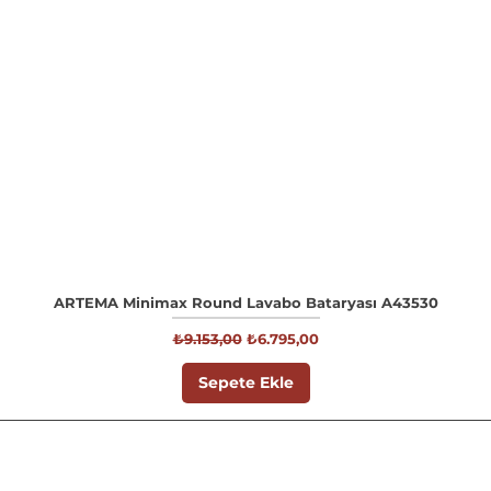
ARTEMA Minimax Round Lavabo Bataryası A43530
Normal Fiyat
İndirimli Fiyat
₺9.153,00
₺6.795,00
Sepete Ekle