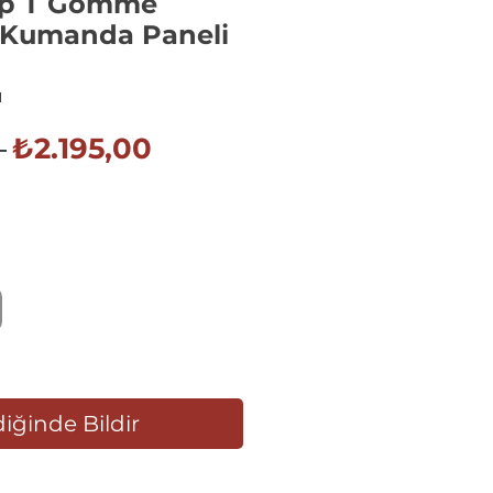
op T Gömme
 Kumanda Paneli
1
Normal
İndirimli
 
₺2.195,00
Fiyat
Fiyat
iğinde Bildir