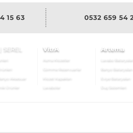
4 15 63
0532 659 54 
|
SEREL
VitrA
Artema
nleri
Asma Klozetler
Lavabo Bataryalar
rünleri
Gömme Rezervuarlar
Banyo Bataryaları
anyo Aksesuar
Klozet Kapakları
Eviye Bataryaları
nik Ürünler
Lavabolar
Duş Sistemleri