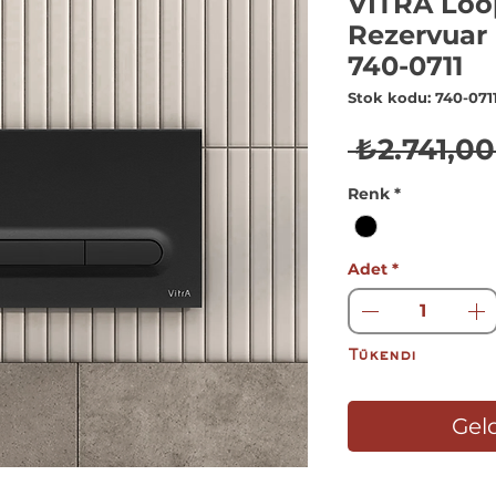
VİTRA Lo
Rezervuar
740-0711
Stok kodu: 740-071
 ₺2.741,00
Renk
*
Adet
*
Tükendi
Geld