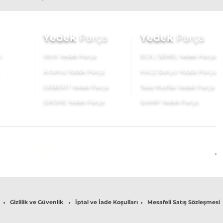
Yedek
Parça
Yedek
Parça
ı
VitrA Yedek Parça
ECA | SEREL Yedek Parça
Artema Yedek Parça
KALE Banyo Yedek Parça
GEBERİT Yedek Parça
Teka Mutfak Yedek Parça
GROHE Yedek Parça
SIAMP Yedek Parça
Gizlilik ve Güvenlik
İptal ve İade Koşulları
Mesafeli Satış Sözleşmesi