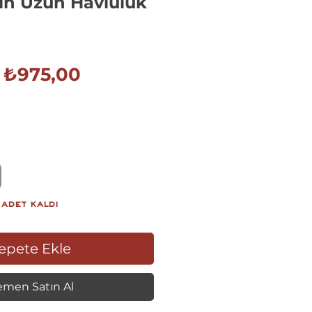
in Uzun Havluluk
Normal
İndirimli
₺975,00
Fiyat
Fiyat
 adet kaldı
epete Ekle
men Satın Al