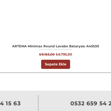
ARTEMA Minimax Round Lavabo Bataryası A43530
Normal Fiyat
İndirimli Fiyat
₺9.153,00
₺6.795,00
Sepete Ekle
4 15 63
0532 659 54 