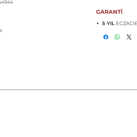
44944
GARANTİ
5 YIL
ECZACIBA
a