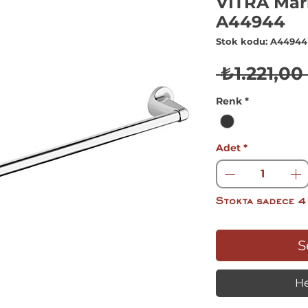
VİTRA Mar
A44944
Stok kodu: A44944
 ₺1.221,00 
Renk
*
Adet
*
Stokta sadece 4
S
He