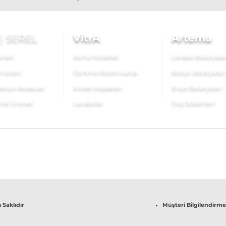
|
SEREL
VitrA
Artema
nleri
Asma Klozetler
Lavabo Bataryalar
rünleri
Gömme Rezervuarlar
Banyo Bataryaları
anyo Aksesuar
Klozet Kapakları
Eviye Bataryaları
nik Ürünler
Lavabolar
Duş Sistemleri
 Saklıdır
Müşteri Bilgilendirme