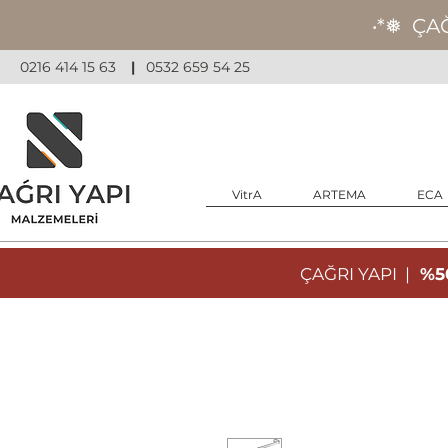
‧*❅ ÇA
0216 414 15 63
|
0532 659 54 25
VitrA
ARTEMA
ECA
ÇAĞRI YAPI |
%50