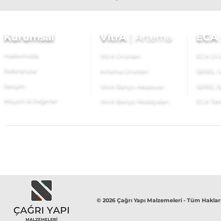
Kurumsal
VitrA
|
Artema
ECA
Hakkımızda
VitrA Ürünleri
ECA Ürü
Referanslar
Artema Ürünleri
SEREL Ü
İletişim
VitrA Banyo Aksesuar
SEREL B
Misyon & Değerler
VitrA Banyo Mobilyaları
ECA Tek
© 2026 Çağrı Yapı Malzemeleri - Tüm Hakları