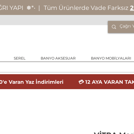
ĞRI YAPI
❅*‧
|
Tüm Ürünlerde Vade Farksız
2
SEREL
BANYO AKSESUAR
BANYO MOBİLYALARI
'e Varan Yaz İndirimleri 💳 12 AYA VARAN TAK