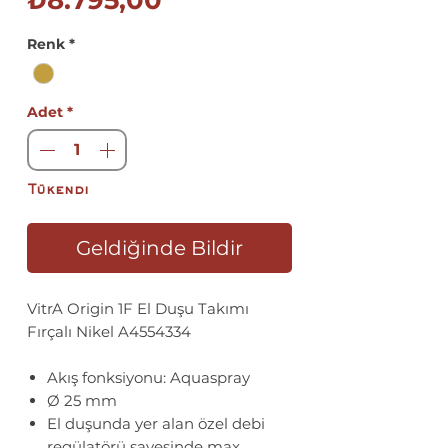
₺8.795,00
Fiyat
Renk
*
Adet
*
Tükendi
Geldiğinde Bildir
VitrA Origin 1F El Duşu Takımı
Fırçalı Nikel A4554334
Akış fonksiyonu: Aquaspray
Ø 25 mm
El duşunda yer alan özel debi
regülatörü sayesinde max.