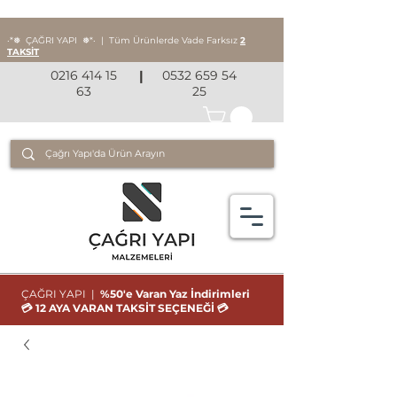
‧*❅ ÇAĞRI YAPI
❅*‧
|
Tüm Ürünlerde Vade Farksız
2
TAKSİT
0216 414 15
|
0532 659 54
63
25
ÇAĞRI YAPI |
%50'e Varan Yaz İndirimleri
💳 12 AYA VARAN TAKSİT SEÇENEĞİ 💳