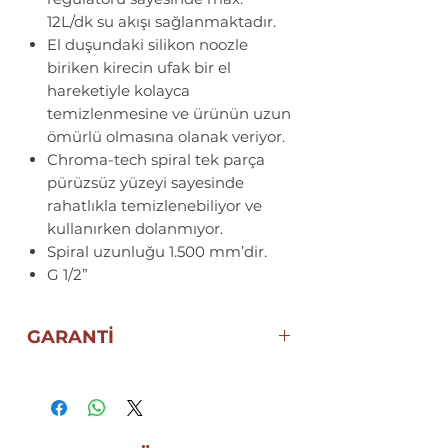
12L/dk su akışı sağlanmaktadır.
El duşundaki silikon noozle
biriken kirecin ufak bir el
hareketiyle kolayca
temizlenmesine ve ürünün uzun
ömürlü olmasına olanak veriyor.
Chroma-tech spiral tek parça
pürüzsüz yüzeyi sayesinde
rahatlıkla temizlenebiliyor ve
kullanırken dolanmıyor.
Spiral uzunluğu 1.500 mm’dir.
G 1/2”
GARANTİ
5 YIL ECZACIBAŞI
VitrA GARANTİSİ