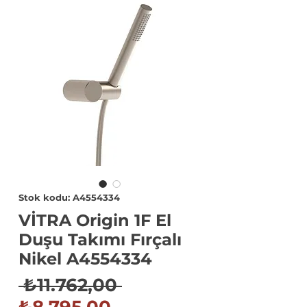
Stok kodu: A4554334
VİTRA Origin 1F El
Duşu Takımı Fırçalı
Nikel A4554334
Normal
 ₺11.762,00 
İndirimli
Fiyat