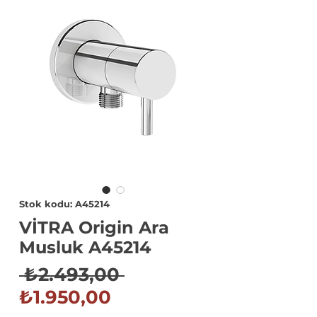
Stok kodu: A45214
VİTRA Origin Ara
Musluk A45214
Normal
 ₺2.493,00 
İndirimli
Fiyat
₺1.950,00