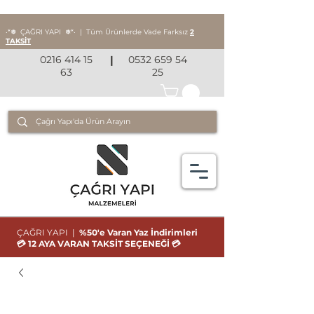
‧*❅ ÇAĞRI YAPI
❅*‧
|
Tüm Ürünlerde Vade Farksız
2
TAKSİT
0216 414 15
|
0532 659 54
63
25
ÇAĞRI YAPI |
%50'e Varan Yaz İndirimleri
💳 12 AYA VARAN TAKSİT SEÇENEĞİ 💳