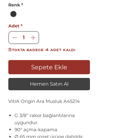
Fiyat
Renk
*
Adet
*
Stokta sadece 4 adet kaldı
Sepete Ekle
Hemen Satın Al
VitrA Origin Ara Musluk A45214
G 3/8” rakor bağlantılarına
uygundur.
90° açma-kapama
Ø 65 mm rozet ürüne dahildir.