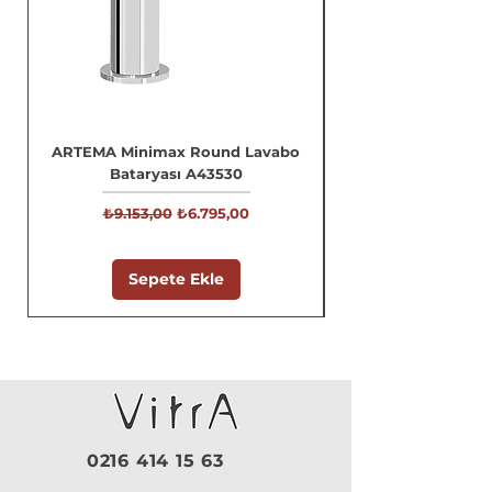
ARTEMA Minimax Round Lavabo
Bataryası A43530
Normal Fiyat
İndirimli Fiyat
₺9.153,00
₺6.795,00
Sepete Ekle
0216 414 15 63