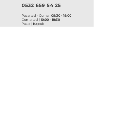
0532 659 54 25
Pazartesi - Cuma |
09:30 - 19:00
Cumartesi |
10:00 - 18:30
Pazar |
Kapalı
Kurumsal
VitrA
|
Artema
Hakkımızda
VitrA Ürünleri
Referanslar
Artema Ürünleri
İletişim
VitrA Banyo Aksesuar
Misyon & Değerler
VitrA Banyo Mobilyaları
VitrA
Artema
Asma Klozetler
Lavabo Bataryaları
Gömme Rezervuarlar
Banyo Bataryaları
Klozet Kapakları
Eviye Bataryaları
Lavabolar
Duş Sistemleri