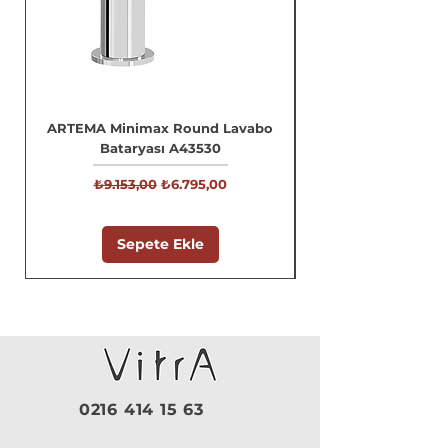
ARTEMA Minimax Round Lavabo
Bataryası A43530
Normal Fiyat
İndirimli Fiyat
₺9.153,00
₺6.795,00
Sepete Ekle
0216 414 15 63