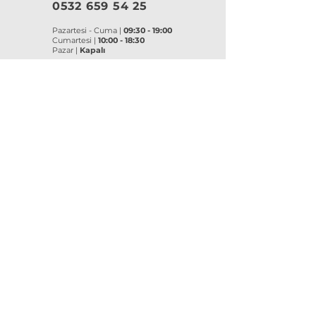
0532 659 54 25
Pazartesi - Cuma |
09:30 - 19:00
Cumartesi |
10:00 - 18:30
Pazar |
Kapalı
Kurumsal
VitrA
|
Artema
Hakkımızda
VitrA Ürünleri
Referanslar
Artema Ürünleri
İletişim
VitrA Banyo Aksesuar
Misyon & Değerler
VitrA Banyo Mobilyaları
VitrA
Artema
Asma Klozetler
Lavabo Bataryaları
Gömme Rezervuarlar
Banyo Bataryaları
Klozet Kapakları
Eviye Bataryaları
Lavabolar
Duş Sistemleri