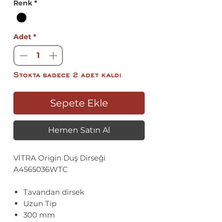
Renk
*
Adet
*
Stokta sadece 2 adet kaldı
Sepete Ekle
Hemen Satın Al
VİTRA Origin Duş Dirseği
A4565036WTC
Tavandan dirsek
Uzun Tip
300 mm