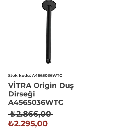
Stok kodu: A4565036WTC
VİTRA Origin Duş
Dirseği
A4565036WTC
Normal
 ₺2.866,00 
İndirimli
Fiyat
₺2.295,00
Fiyat