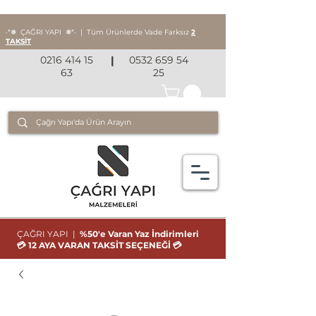
‧*❅ ÇAĞRI YAPI
❅*‧
|
Tüm Ürünlerde Vade Farksız
2
TAKSİT
0216 414 15
|
0532 659 54
63
25
ÇAĞRI YAPI |
%50'e Varan Yaz İndirimleri
💳 12 AYA VARAN TAKSİT SEÇENEĞİ 💳