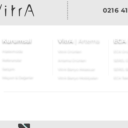
0216 41
Kurumsal
VitrA
|
Artema
ECA
Hakkımızda
VitrA Ürünleri
ECA Ürü
Referanslar
Artema Ürünleri
SEREL Ü
İletişim
VitrA Banyo Aksesuar
SEREL B
Misyon & Değerler
VitrA Banyo Mobilyaları
ECA Tek