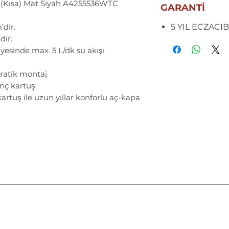
ı (Kısa) Mat Siyah A4255536WTC
GARANTİ
’dir.
5 YIL ECZACIB
dir.
sayesinde max. 5 L/dk su akışı
ratik montaj
ç kartuş
artuş ile uzun yıllar konforlu aç-kapa