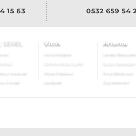
4 15 63
0532 659 54 
|
SEREL
VitrA
Artema
nleri
Asma Klozetler
Lavabo Bataryalar
rünleri
Gömme Rezervuarlar
Banyo Bataryaları
anyo Aksesuar
Klozet Kapakları
Eviye Bataryaları
nik Ürünler
Lavabolar
Duş Sistemleri