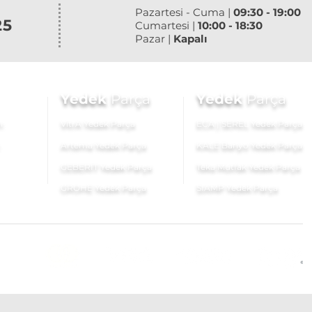
Pazartesi - Cuma |
09:30 - 19:00
25
Cumartesi |
10:00 - 18:30
Pazar |
Kapalı
Yedek
Parça
Yedek
Parça
ı
VitrA Yedek Parça
ECA | SEREL Yedek Parça
Artema Yedek Parça
KALE Banyo Yedek Parça
GEBERİT Yedek Parça
Teka Mutfak Yedek Parça
GROHE Yedek Parça
SIAMP Yedek Parça