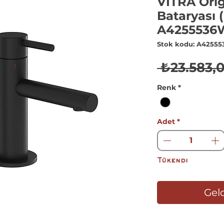
VİTRA Ori
Bataryası 
A4255536
Stok kodu: A4255
 ₺23.583,
Renk
*
Adet
*
Tükendi
Geld