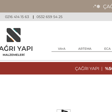
‧*❅ ÇA
0216 414 15 63
|
0532 659 54 25
VitrA
ARTEMA
ECA
ÇAĞRI YAPI |
%50