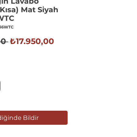
gin Lavabo
(Kısa) Mat Siyah
WTC
536WTC
Normal
İndirimli
00 
₺17.950,00
Fiyat
Fiyat
iğinde Bildir