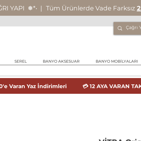
ĞRI YAPI
❅*‧
|
Tüm Ürünlerde Vade Farksız
2
SEREL
BANYO AKSESUAR
BANYO MOBİLYALARI
'e Varan Yaz İndirimleri 💳 12 AYA VARAN TAK