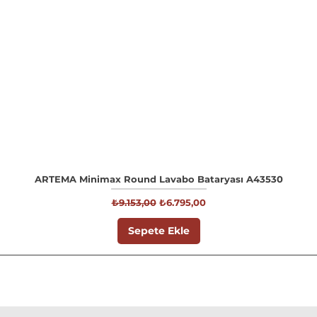
ARTEMA Minimax Round Lavabo Bataryası A43530
Normal Fiyat
İndirimli Fiyat
₺9.153,00
₺6.795,00
Sepete Ekle