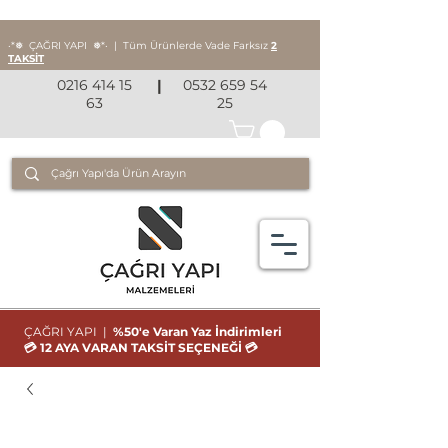
‧*❅ ÇAĞRI YAPI
❅*‧
|
Tüm Ürünlerde Vade Farksız
2
TAKSİT
0216 414 15
|
0532 659 54
63
25
ÇAĞRI YAPI |
%50'e Varan Yaz İndirimleri
💳 12 AYA VARAN TAKSİT SEÇENEĞİ 💳