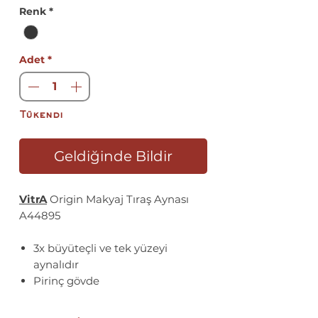
Fiyat
Renk
*
Adet
*
Tükendi
Geldiğinde Bildir
VitrA
Origin Makyaj Tıraş Aynası
A44895
3x büyüteçli ve tek yüzeyi
aynalıdır
Pirinç gövde