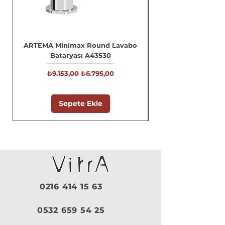
ARTEMA Minimax Round Lavabo
Bataryası A43530
Normal Fiyat
İndirimli Fiyat
₺9.153,00
₺6.795,00
Sepete Ekle
0216 414 15 63
0532 659 54 25