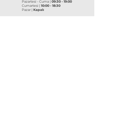
Pazartesi - Cuma |
09:30 - 19:00
Cumartesi |
10:00 - 18:30
Pazar |
Kapalı
Kurumsal
VitrA
|
Artema
Hakkımızda
VitrA Ürünleri
Referanslar
Artema Ürünleri
İletişim
VitrA Banyo Aksesuar
Misyon & Değerler
VitrA Banyo Mobilyaları
VitrA
Artema
Asma Klozetler
Lavabo Bataryaları
Gömme Rezervuarlar
Banyo Bataryaları
Klozet Kapakları
Eviye Bataryaları
Lavabolar
Duş Sistemleri
Yedek
Parça
Yedek
Parça
ECA | SEREL Yedek Parça
VitrA Yedek Parça