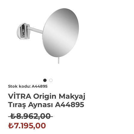
Stok kodu: A44895
VİTRA Origin Makyaj
Tıraş Aynası A44895
Normal
 ₺8.962,00 
İndirimli
Fiyat
₺7.195,00