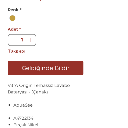
Fiyat
Renk
*
Adet
*
Tükendi
Geldiğinde Bildir
VitrA Origin Temassız Lavabo
Bataryası - (Çanak)
AquaSee
A4722134
Fırçalı Nikel