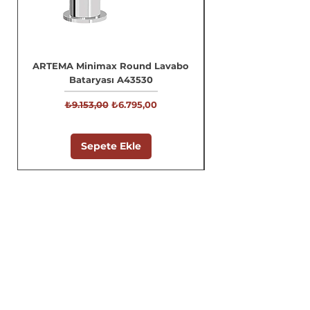
ARTEMA Minimax Round Lavabo
Bataryası A43530
Normal Fiyat
İndirimli Fiyat
₺9.153,00
₺6.795,00
Sepete Ekle
0216 414 15 63
0532 659 54 25