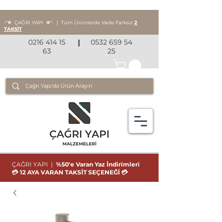
‧*❅ ÇAĞRI YAPI
❅*‧
|
Tüm Ürünlerde Vade Farksız
2
TAKSİT
0216 414 15
|
0532 659 54
63
25
ÇAĞRI YAPI |
%50'e Varan Yaz İndirimleri
💳 12 AYA VARAN TAKSİT SEÇENEĞİ 💳