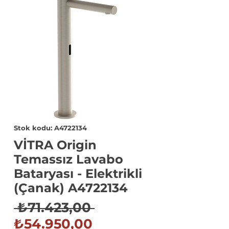
Stok kodu: A4722134
VİTRA Origin
Temassız Lavabo
Bataryası - Elektrikli
(Çanak) A4722134
Normal
 ₺71.423,00 
İndirimli
Fiyat
₺54.950,00