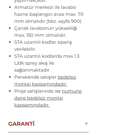
yapılmaktadır.
Armatür merkezi ile lavabo
hazne başlangıcı arası max. 70
mm olmalıdır (bkz. sayfa 900).
Çanak lavabonun yüksekliği
max. 150 mm olmalıdır.
STA uzantılı kodlar sipariş
verilebilir.
STA uzantılı kodlarda max 1.3
L/dk sprey akış ile
sağlanmaktadır.
Perakende satışlar
bedelsiz
montaj kapsamındadır.
Proje satışlarında ise
numune
daire bedelsiz montaj
kapsamındadır.
GARANTİ
2 YIL ECZACIBAŞI VitrA